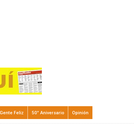
Gente Feliz
50° Aniversario
Opinión