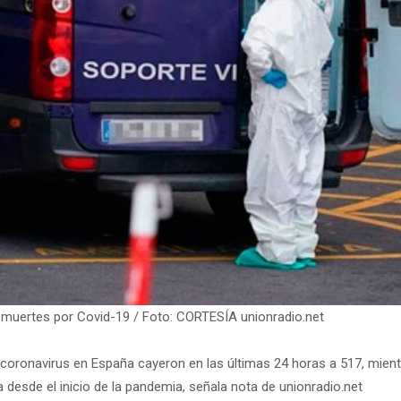
 muertes por Covid-19 / Foto: CORTESÍA unionradio.net
oronavirus en España cayeron en las últimas 24 horas a 517, mien
 desde el inicio de la pandemia, señala nota de unionradio.net