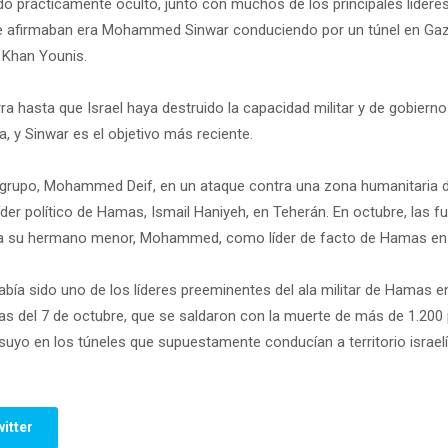
ido prácticamente oculto, junto con muchos de los principales líde
que afirmaban era Mohammed Sinwar conduciendo por un túnel en Gaza
e Khan Younis.
a hasta que Israel haya destruido la capacidad militar y de gobierno
, y Sinwar es el objetivo más reciente.
 del grupo, Mohammed Deif, en un ataque contra una zona humanitaria d
der político de Hamas, Ismail Haniyeh, en Teherán. En octubre, las f
 a su hermano menor, Mohammed, como líder de facto de Hamas en Ga
bía sido uno de los líderes preeminentes del ala militar de Hamas 
as del 7 de octubre, que se saldaron con la muerte de más de 1.200
uyo en los túneles que supuestamente conducían a territorio israel
itter