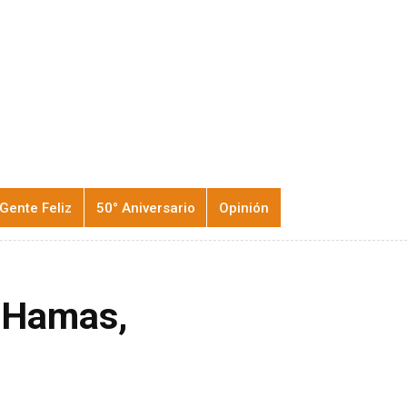
Gente Feliz
50° Aniversario
Opinión
e Hamas,