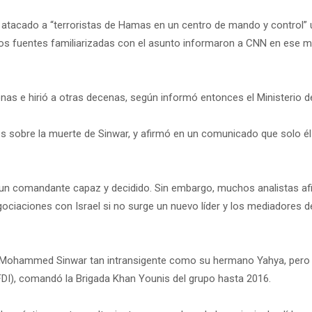
atacado a “terroristas de Hamas en un centro de mando y control” u
 y dos fuentes familiarizadas con el asunto informaron a CNN en es
as e hirió a otras decenas, según informó entonces el Ministerio d
sobre la muerte de Sinwar, y afirmó en un comunicado que solo él 
un comandante capaz y decidido. Sin embargo, muchos analistas afirm
egociaciones con Israel si no surge un nuevo líder y los mediadores 
a Mohammed Sinwar tan intransigente como su hermano Yahya, pero 
FDI), comandó la Brigada Khan Younis del grupo hasta 2016.