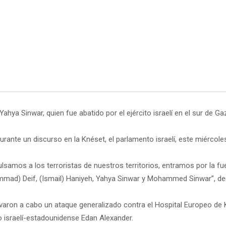
ahya Sinwar, quien fue abatido por el ejército israelí en el sur de G
rante un discurso en la Knéset, el parlamento israelí, este miércoles
lsamos a los terroristas de nuestros territorios, entramos por la 
mmad) Deif, (Ismail) Haniyeh, Yahya Sinwar y Mohammed Sinwar”, decl
evaron a cabo un ataque generalizado contra el Hospital Europeo de 
 israelí-estadounidense Edan Alexander.