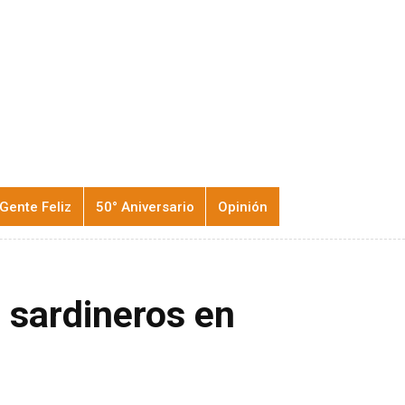
Gente Feliz
50° Aniversario
Opinión
s sardineros en