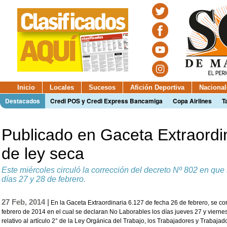
Inicio
Locales
Sucesos
Afición Deportiva
Nacional
Destacados
Credi POS y Credi Express Bancamiga
Copa Airlines
T
Publicado en Gaceta Extraordin
de ley seca
Este miércoles circuló la corrección del decreto Nº 802 en que
días 27 y 28 de febrero.
27 Feb, 2014 |
En la Gaceta Extraordinaria 6.127 de fecha 26 de febrero, se cor
febrero de 2014 en el cual se declaran No Laborables los días jueves 27 y vierne
relativo al artículo 2° de la Ley Orgánica del Trabajo, los Trabajadores y Trabajad