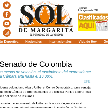
Porlamar
9 de agosto de 2026
ión Deportiva
Nacionales
Internacionales
Vida de Hoy
Ge
 Senado de Colombia
s mesas de votación, el movimiento del expresidente
la Cámara alta hasta el 16,08%.
EFE
idente colombiano Álvaro Uribe, el Centro Democrático, toma ventaja
e en la Cámara de Representantes el oficialista Partido Liberal lleva
és del cierre de las urnas.
otación, el movimiento de Uribe, en la oposición, escala en el
onservador, que abandonó recientemente la coalición de Gobierno,