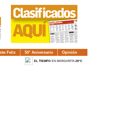
nte Feliz
50° Aniversario
Opinión
EL TIEMPO
EN MARGARITA
28°C