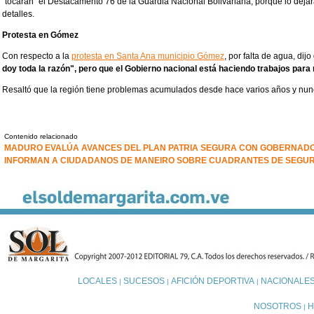
"tocarán" el Destacamento 76 de la Guardia Nacional Bolivariana, porque lo dejar
detalles.
Protesta en Gómez
Con respecto a la
protesta en Santa Ana municipio Gómez
, por falta de agua, dij
doy toda la razón", pero que el Gobierno nacional está haciendo trabajos para 
Resaltó que la región tiene problemas acumulados desde hace varios años y nunc
Contenido relacionado
MADURO EVALÚA AVANCES DEL PLAN PATRIA SEGURA CON GOBERNADO
INFORMAN A CIUDADANOS DE MANEIRO SOBRE CUADRANTES DE SEGU
LOCALES
SUCESOS
AFICIÓN DEPORTIVA
NACIONALE
|
|
|
NOSOTROS
H
|