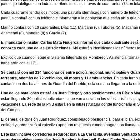
patrullaje inteligente en todo el territorio insular, a través de cuadrantes (74 en tota
Cada cuadrante tendrá dos motos, una patrulla identificada con número de teléfon
patrulla contará con un teléfono e informarán a la población que están ahí y que 
Mariño contará con 10 cuadrantes, Díaz (11), Marcano (6), Tubores (5), Macanao (4)
Arismendi (8), Maneiro (8) y García (7).
E
l mandatario insular, Carlos Mata Figueroa informó que cada cuadrante será i
conozca cada uno de las jurisdicciones.
Ahí estarán identificados los números te
Explicó que cuando llegue el Sistema Integrado de Monitoreo y Asistencia (Sima)
trabajarán con el 171.
Se contará con mil 334 funcionarios entre policía regional, municipales y Guard
terrestre, además de 72 vehículos, 48 motos y 11 ambulancias.
En cada turno 
contará con dos batallones de Guardia del Pueblo, está semana llegarán a la ent
Uno de los batallones estará en Juan Griego y otro posiblemente en Díaz o Mar
están llegando 80 policías bolivarianos que van a estar en los sitios turísticos, p
vacaciones. La sede de la PNB estará en la infraestructura donde funcionaría el 
del Campo.
El general de división Juan Rodríguez, comisionado presidencial para el plan, ex
entidad y garantizará al colectivo oportuna respuesta cuando hagan una llamada 
Este plan incluye corredores seguros: playa La Caracola, avenidas Santiago 