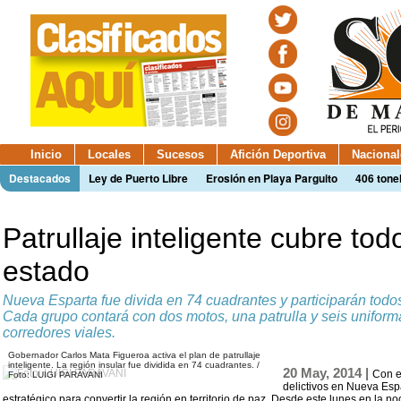
Inicio
Locales
Sucesos
Afición Deportiva
Nacional
Destacados
Ley de Puerto Libre
Erosión en Playa Parguito
406 tone
Patrullaje inteligente cubre todo 
estado
Nueva Esparta fue divida en 74 cuadrantes y participarán todo
Cada grupo contará con dos motos, una patrulla y seis unifor
corredores viales.
Gobernador Carlos Mata Figueroa activa el plan de patrullaje
inteligente. La región insular fue dividida en 74 cuadrantes. /
20 May, 2014 |
Con e
Foto: LUIGI PARAVANI
delictivos en Nueva Espa
estratégico para convertir la región en territorio de paz. Desde este lunes en la no