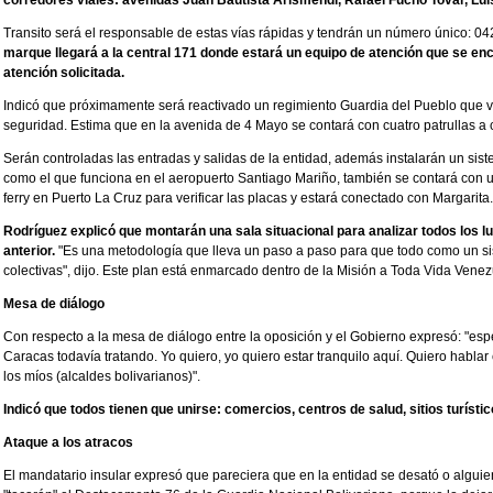
corredores viales: avenidas Juan Bautista Arismendi, Rafael Fucho Tovar, Lu
Transito será el responsable de estas vías rápidas y tendrán un número único: 0
marque llegará a la central 171 donde estará un equipo de atención que se en
atención solicitada.
Indicó que próximamente será reactivado un regimiento Guardia del Pueblo que v
seguridad. Estima que en la avenida de 4 Mayo se contará con cuatro patrullas a c
Serán controladas las entradas y salidas de la entidad, además instalarán un siste
como el que funciona en el aeropuerto Santiago Mariño, también se contará con 
ferry en Puerto La Cruz para verificar las placas y estará conectado con Margarita.
Rodríguez explicó que montarán una sala situacional para analizar todos los 
anterior.
"Es una metodología que lleva un paso a paso para que todo como un s
colectivas", dijo. Este plan está enmarcado dentro de la Misión a Toda Vida Venez
Mesa de diálogo
Con respecto a la mesa de diálogo entre la oposición y el Gobierno expresó: "es
Caracas todavía tratando. Yo quiero, yo quiero estar tranquilo aquí. Quiero habla
los míos (alcaldes bolivarianos)".
Indicó que todos tienen que unirse: comercios, centros de salud, sitios turíst
Ataque a los atracos
El mandatario insular expresó que pareciera que en la entidad se desató o alguien