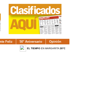
nte Feliz
50° Aniversario
Opinión
EL TIEMPO
EN MARGARITA
28°C