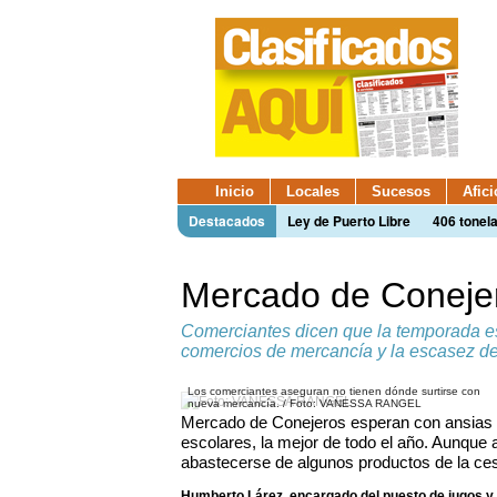
Inicio
Locales
Sucesos
Afic
Destacados
Ley de Puerto Libre
406 tonel
Mercado de Conejer
Comerciantes dicen que la temporada es
comercios de mercancía y la escasez de
Los comerciantes aseguran no tienen dónde surtirse con
nueva mercancía. / Foto: VANESSA RANGEL
Mercado de Conejeros esperan con ansias l
escolares, la mejor de todo el año. Aunque 
abastecerse de algunos productos de la ces
Humberto Lárez, encargado del puesto de jugos y 