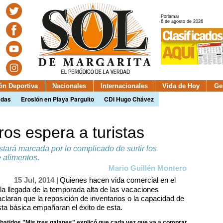
Porlamar
6 de agosto de 2026
ión Deportiva
Nacionales
Internacionales
Vida de Hoy
Ge
adas
Erosión en Playa Parguito
CDI Hugo Chávez
os espera a turistas
tará marcada por lo complicado de surtir los
 alimentos.
Mario Guillén Montero
15 Jul, 2014 |
Quienes hacen vida comercial en el
a llegada de la temporada alta de las vacaciones
aclaran que la reposición de inventarios o la capacidad de
ta básica empañaran el éxito de esta.
batidos "Mis tres galanes" explicó que cada vez que va a comprar