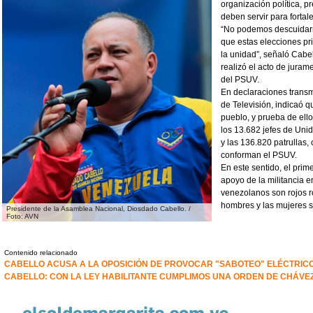
organización política, p
deben servir para fortale
“No podemos descuidarn
que estas elecciones pri
la unidad”, señaló Cabe
realizó el acto de juram
del PSUV.
En declaraciones transm
de Televisión, indicaó q
pueblo, y prueba de ello
los 13.682 jefes de Uni
y las 136.820 patrullas,
conforman el PSUV.
En este sentido, el pri
apoyo de la militancia e
venezolanos son rojos ro
hombres y las mujeres s
Presidente de la Asamblea Nacional, Diosdado Cabello. /
Foto: AVN
Contenido relacionado
CABELLO ACUSA A LA OPOSICIÓN DE PROVOCAR "SABOTEO" ELÉCTRIC
CABELLO: CON LA LEY HABILITANTE CUMPLIMOS UNA ORDEN DE CHÁVE