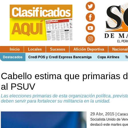
Inicio
Locales
Sucesos
Afición Deportiva
Nacional
Destacados
Credi POS y Credi Express Bancamiga
Copa Airlines
T
Cabello estima que primarias d
al PSUV
Las elecciones primarias de esta organización política, previst
deben servir para fortalecer su militancia en la unidad.
29 Abr, 2015 |
Caracas
Socialista Unido de Ve
destacó este martes que