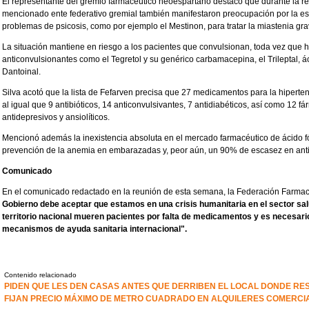
El representante del gremio farmacéutico neoespartano destacó que durante la re
mencionado ente federativo gremial también manifestaron preocupación por la es
problemas de psicosis, como por ejemplo el Mestinon, para tratar la miastenia g
La situación mantiene en riesgo a los pacientes que convulsionan, toda vez que
anticonvulsionantes como el Tegretol y su genérico carbamacepina, el Trileptal, ác
Dantoinal.
Silva acotó que la lista de Fefarven precisa que 27 medicamentos para la hiperte
al igual que 9 antibióticos, 14 anticonvulsivantes, 7 antidiabéticos, así como 12 fá
antidepresivos y ansiolíticos.
Mencionó además la inexistencia absoluta en el mercado farmacéutico de ácido fó
prevención de la anemia en embarazadas y, peor aún, un 90% de escasez en anti
Comunicado
En el comunicado redactado en la reunión de esta semana, la Federación Farma
Gobierno debe aceptar que estamos en una crisis humanitaria en el sector salu
territorio nacional mueren pacientes por falta de medicamentos y es necesari
mecanismos de ayuda sanitaria internacional".
Contenido relacionado
PIDEN QUE LES DEN CASAS ANTES QUE DERRIBEN EL LOCAL DONDE RES
FIJAN PRECIO MÁXIMO DE METRO CUADRADO EN ALQUILERES COMERCI