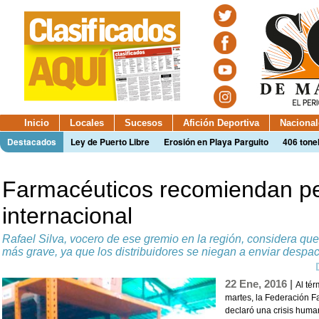
Inicio
Locales
Sucesos
Afición Deportiva
Nacional
Destacados
Ley de Puerto Libre
Erosión en Playa Parguito
406 tone
Farmacéuticos recomiendan ped
internacional
Rafael Silva, vocero de ese gremio en la región, considera qu
más grave, ya que los distribuidores se niegan a enviar despa
22 Ene, 2016 |
Al té
martes, la Federación 
declaró una crisis human