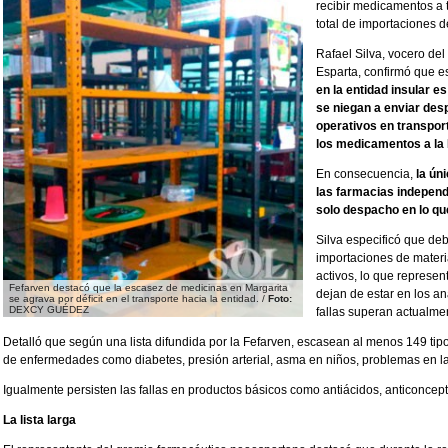
recibir medicamentos a 
total de importaciones d
Rafael Silva, vocero de
Esparta, confirmó que 
en la entidad insular e
se niegan a enviar des
operativos en transpor
los medicamentos a la I
En consecuencia,
la ún
las farmacias independi
solo despacho en lo qu
Silva especificó que debi
importaciones de materia
activos, lo que represe
Fefarven destacó que la escasez de medicinas en Margarita
dejan de estar en los an
se agrava por déficit en el transporte hacia la entidad. /
Foto:
DEXCY GUÉDEZ
fallas superan actualme
Detalló que según una lista difundida por la Fefarven, escasean al menos 149 ti
de enfermedades como diabetes, presión arterial, asma en niños, problemas en la 
Igualmente persisten las fallas en productos básicos como antiácidos, anticoncep
La lista larga