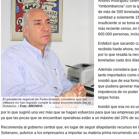
Andrés Rodríguez Ghersi
“rimbombancia” con la 
de más de 500 toneladas
cantidad a solamente 163
insuficiente si se toma
más reciente censo, en 
600.000 personas, inclu
Enfatizó que sacando cu
recibida hasta ahora, no
por lo que resalta la 
toneladas cada dos días
Además considera que s
tanto importados como d
insistió que de esa forma
que pudiera generar may
impotencia de no poder 
largas horas.
El presidente regional de Fedecámaras, considera que los
militares no han logrado cumplir la tarea encomendada por el
Gobierno. /
Foto: ARCHIVO
Insistió que esa no es un
por lo que sugirió una vez más que se hagan esfuerzos para que las empresas p
ya que las pocas que se encuentran operativas están a un máximo del 20% de su
Recomienda al gobierno central que, en lugar de seguir dilapidando recursos en
Soberano, autorice a los empresarios a importar su materia prima recurriendo un c