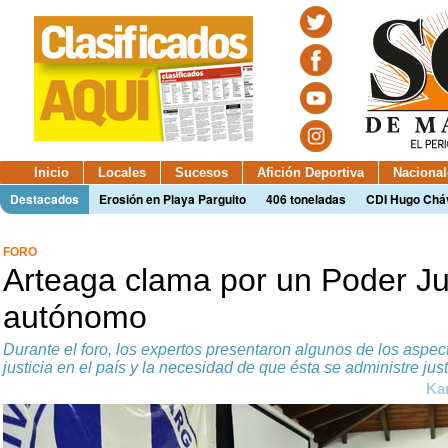
Inicio
Locales
Sucesos
Afición Deportiva
Nacional
Destacados
Erosión en Playa Parguito
406 toneladas
CDI Hugo Chá
FORO
Arteaga clama por un Poder Ju
autónomo
Durante el foro, los expertos presentaron algunos de los aspec
justicia en el país y la necesidad de que ésta se administre ju
Kar