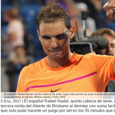
El español Rafael Nadal, quinto cabeza de serie, logró este jueves su pase a la tercera ronda
suma facilidad al alemán Mischa Zverev / Foto: EFE
5 Ene, 2017 |
El español Rafael Nadal, quinto cabeza de serie, 
tercera ronda del Abierto de Brisbane al derrotar con suma fac
que solo pudo hacerle un juego por set en los 55 minutos que d