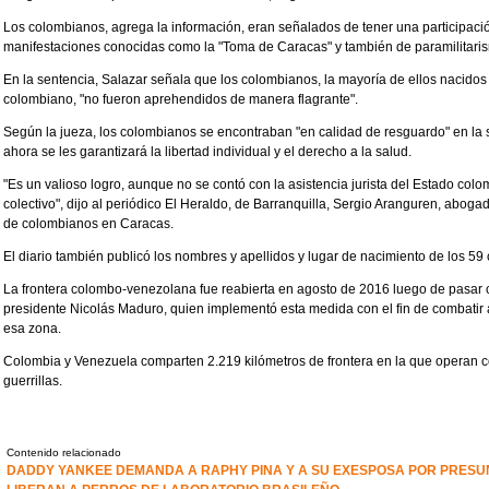
Los colombianos, agrega la información, eran señalados de tener una participació
manifestaciones conocidas como la "Toma de Caracas" y también de paramilitari
En la sentencia, Salazar señala que los colombianos, la mayoría de ellos nacido
colombiano, "no fueron aprehendidos de manera flagrante".
Según la jueza, los colombianos se encontraban "en calidad de resguardo" en la s
ahora se les garantizará la libertad individual y el derecho a la salud.
"Es un valioso logro, aunque no se contó con la asistencia jurista del Estado colo
colectivo", dijo al periódico El Heraldo, de Barranquilla, Sergio Aranguren, abog
de colombianos en Caracas.
El diario también publicó los nombres y apellidos y lugar de nacimiento de los 5
La frontera colombo-venezolana fue reabierta en agosto de 2016 luego de pasar 
presidente Nicolás Maduro, quien implementó esta medida con el fin de combatir 
esa zona.
Colombia y Venezuela comparten 2.219 kilómetros de frontera en la que operan c
guerrillas.
Contenido relacionado
DADDY YANKEE DEMANDA A RAPHY PINA Y A SU EXESPOSA POR PRESU