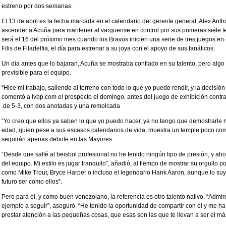
estreno por dos semanas.
El 13 de abril es la fecha marcada en el calendario del gerente general, Alex Anth
ascender a Acuña para mantener al varguense en control por sus primeras siete
será el 16 del próximo mes cuando los Bravos inicien una serie de tres juegos en e
Filis de Filadelfia, el día para estrenar a su joya con el apoyo de sus fanáticos.
Un día antes que lo bajaran, Acuña se mostraba confiado en su talento, pero algo 
previsible para el equipo.
“Hice mi trabajo, saliendo al terreno con todo lo que yo puedo rendir, y la decisión
comentó a lvbp.com el prospecto el domingo, antes del juego de exhibición contra
.de 5-3, con dos anotadas y una remolcada
“Yo creo que ellos ya saben lo que yo puedo hacer, ya no tengo que demostrarle n
edad, quien pese a sus escasos calendarios de vida, muestra un temple poco común
seguirán apenas debute en las Mayores.
“Desde que salté al beisbol profesional no he tenido ningún tipo de presión, y ah
del equipo. Mi estilo es jugar tranquilo”, añadió, al tiempo de mostrar su orgullo
como Mike Trout, Bryce Harper o incluso el legendario Hank Aaron, aunque lo suyo
futuro ser como ellos”.
Pero para él, y como buen venezolano, la referencia es otro talento nativo. “Admi
ejemplo a seguir”, aseguró. “He tenido la oportunidad de compartir con él y me h
prestar atención a las pequeñas cosas, que esas son las que te llevan a ser el má