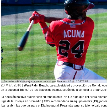
Ronald Acuña es la mejor promesa de las Ligas Menores. / Foto: CORTESÍA
20 Mar, 2018 |
West Palm Beach.
La explosividad y proyección de Ronald Ac
en la sucursal Triple A de los Bravos de Atlanta, según dio a conocer la organizaci
La decisión no tuvo que ver con su rendimiento. No fue algo que estuviera plantea
Liga de la Toronja en promedio (.432), o comandar a su equipo en hits (19), jonro
iban a abrir las puertas para el Día Inaugural. Pesa más tener su talento bajo con