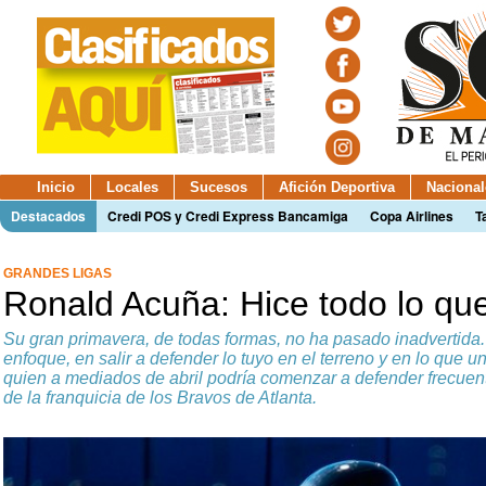
Inicio
Locales
Sucesos
Afición Deportiva
Nacional
Destacados
Credi POS y Credi Express Bancamiga
Copa Airlines
T
GRANDES LIGAS
Ronald Acuña: Hice todo lo qu
Su gran primavera, de todas formas, no ha pasado inadvertida.
enfoque, en salir a defender lo tuyo en el terreno y en lo que un
quien a mediados de abril podría comenzar a defender frecuen
de la franquicia de los Bravos de Atlanta.