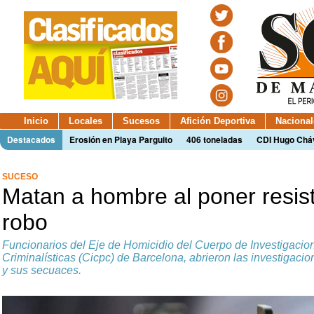
Inicio
Locales
Sucesos
Afición Deportiva
Nacional
Destacados
Erosión en Playa Parguito
406 toneladas
CDI Hugo Chá
SUCESO
Matan a hombre al poner resis
robo
Funcionarios del Eje de Homicidio del Cuerpo de Investigacion
Criminalísticas (Cicpc) de Barcelona, abrieron las investigacio
y sus secuaces.