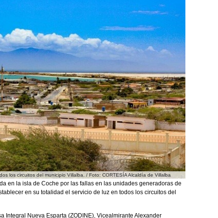
dos los circuitos del municipio Villalba. / Foto: CORTESÍA Alcaldía de Villalba
a en la isla de Coche por las fallas en las unidades generadoras de
tablecer en su totalidad el servicio de luz en todos los circuitos del
a Integral Nueva Esparta (ZODINE), Vicealmirante Alexander