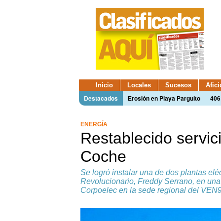
Inicio
Locales
Sucesos
Afic
Destacados
Erosión en Playa Parguito
406
ENERGÍA
Restablecido servici
Coche
Se logró instalar una de dos plantas eléct
Revolucionario, Freddy Serrano, en una 
Corpoelec en la sede regional del VEN9