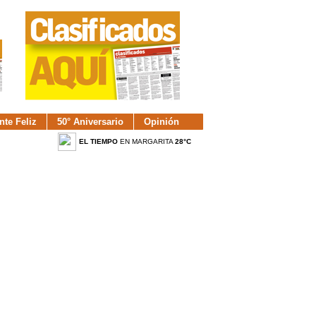
nte Feliz
50° Aniversario
Opinión
EL TIEMPO
EN MARGARITA
28°C