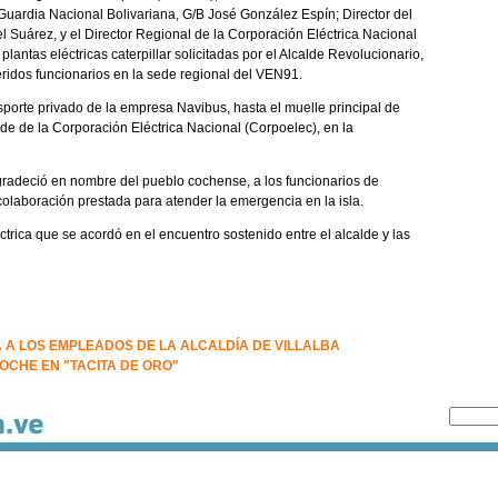
uardia Nacional Bolivariana, G/B José González Espín; Director del
 Suárez, y el Director Regional de la Corporación Eléctrica Nacional
lantas eléctricas caterpillar solicitadas por el Alcalde Revolucionario,
eridos funcionarios en la sede regional del VEN91.
sporte privado de la empresa Navibus, hasta el muelle principal de
e de la Corporación Eléctrica Nacional (Corpoelec), en la
gradeció en nombre del pueblo cochense, a los funcionarios de
laboración prestada para atender la emergencia en la isla.
ctrica que se acordó en el encuentro sostenido entre el alcalde y las
A LOS EMPLEADOS DE LA ALCALDÍA DE VILLALBA
OCHE EN "TACITA DE ORO"