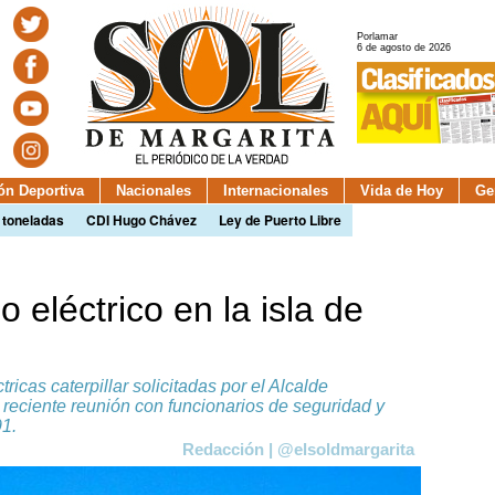
Porlamar
6 de agosto de 2026
ión Deportiva
Nacionales
Internacionales
Vida de Hoy
Ge
 toneladas
CDI Hugo Chávez
Ley de Puerto Libre
o eléctrico en la isla de
ricas caterpillar solicitadas por el Alcalde
reciente reunión con funcionarios de seguridad y
1.
Redacción | @elsoldmargarita