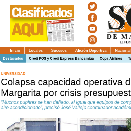
Inicio
Locales
Sucesos
Afición Deportiva
Nacional
Destacados
Credi POS y Credi Express Bancamiga
Copa Airlines
T
UNIVERSIDAD
Colapsa capacidad operativa
Margarita por crisis presupuest
“Muchos pupitres se han dañado, al igual que equipos de compu
aire acondicionado”, precisó José Vallejo coordinador académ