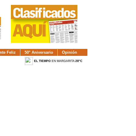
nte Feliz
50° Aniversario
Opinión
EL TIEMPO
EN MARGARITA
28°C