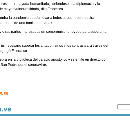
dores para la ayuda humanitaria, abriéndose a la diplomacia y la
e mayor vulnerabilidad», dijo Francisco.
ontra la pandemia pueda llevar a todos a reconocer nuestra
 miembros de una familia humana».
s y otras partes interesadas un compromiso renovado para superar la
 Es necesario superar los antagonismos y los contrastes, a través del
 agregó Francisco.
ra en la biblioteca del palacio apostólico y se emite en directo por
 San Pedro por el coronavirus.
C
UNES