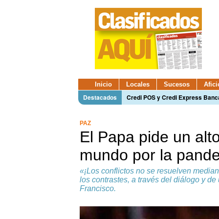
Inicio
Locales
Sucesos
Afic
Destacados
Credi POS y Credi Express Ban
PAZ
El Papa pide un alto
mundo por la pand
«¡Los conflictos no se resuelven median
los contrastes, a través del diálogo y d
Francisco.