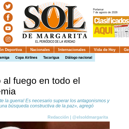
Porlamar
7 de agosto de 2026
ión Deportiva
Nacionales
Internacionales
Vida de Hoy
Ge
camiga
Copa Airlines
Tacarigua
Diálogo nacional
 al fuego en todo el
emia
te la guerra! Es necesario superar los antagonismos y
e una búsqueda constructiva de la paz», agregó
Redacción | @elsoldmargarita