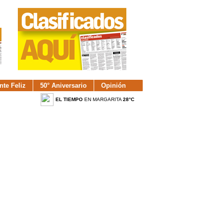
nte Feliz
50° Aniversario
Opinión
EL TIEMPO
EN MARGARITA
28°C