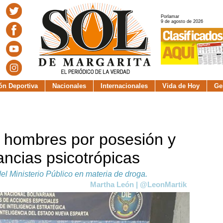
Porlamar
9 de agosto de 2026
ión Deportiva
Nacionales
Internacionales
Vida de Hoy
Ge
 hombres por posesión y
ancias psicotrópicas
del Ministerio Público en materia de droga.
Martha León | @LeonMartik