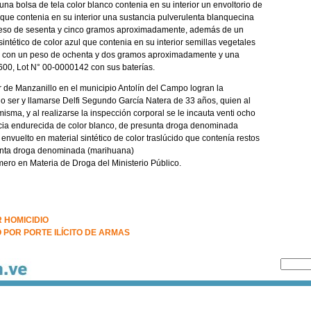
na bolsa de tela color blanco contenia en su interior un envoltorio de
 que contenia en su interior una sustancia pulverulenta blanquecina
peso de sesenta y cinco gramos aproximadamente, además de un
intético de color azul que contenia en su interior semillas vegetales
a) con un peso de ochenta y dos gramos aproximadamente y una
-600, Lot N° 00-0000142 con sus baterías.
or de Manzanillo en el municipio Antolín del Campo logran la
 ser y llamarse Delfi Segundo García Natera de 33 años, quien al
misma, y al realizarse la inspección corporal se le incauta venti ocho
tancia endurecida de color blanco, de presunta droga denominada
nvuelto en material sintético de color traslúcido que contenía restos
sunta droga denominada (marihuana)
mero en Materia de Droga del Ministerio Público.
 HOMICIDIO
 POR PORTE ILÍCITO DE ARMAS