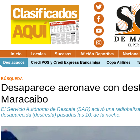
Inicio
Locales
Sucesos
Afición Deportiva
Nacional
Destacados
Credi POS y Credi Express Bancamiga
Copa Airlines
T
BÚSQUEDA
Desaparece aeronave con dest
Maracaibo
El Servicio Autónomo de Rescate (SAR) activó una radiobaliza 
desaparecida (destresfa) pasadas las 10: de la noche.