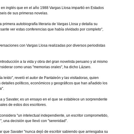
as en inglés que en el año 1988 Vargas Llosa impartió en Estados
 seis de sus primeras novelas.
 primera autobiografía literaria de Vargas Llosa y detalla su
esante ver estas conferencias que había olvidado por completo",
versaciones con Vargas Llosa realizadas por diversos periodistas
ntroducción a la vida y obra del gran novelista peruano y al mismo
nsiderar como unas "memorias orales", ha dicho Lázaro.
 leído", reveló el autor de Pantaleón y las visitadoras, quien
 detalles políticos, económicos y geográficos que han añadido los
a".
losa y Savater, es un ensayo en el que se establece un sorprendente
uales de estos dos escritores.
 considera "un intelectual independiente, un escritor comprometido,
, una decisión que llevó con "serenidad".
car que Savater "nunca dejó de escribir sabiendo que arriesgaba su