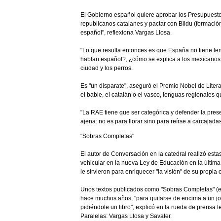
El Gobierno español quiere aprobar los Presupuestos
republicanos catalanes y pactar con Bildu (formación
español", reflexiona Vargas Llosa.
"Lo que resulta entonces es que España no tiene len
hablan español?, ¿cómo se explica a los mexicanos,
ciudad y los perros.
Es "un disparate", aseguró el Premio Nobel de Liter
el bable, el catalán o el vasco, lenguas regionales 
"La RAE tiene que ser categórica y defender la prese
ajena: no es para llorar sino para reírse a carcajada
"Sobras Completas"
El autor de Conversación en la catedral realizó est
vehicular en la nueva Ley de Educación en la última
le sirvieron para enriquecer "la visión" de su propia 
Unos textos publicados como "Sobras Completas" (edit
hace muchos años, "para quitarse de encima a un jov
pidiéndole un libro", explicó en la rueda de prensa 
Paralelas: Vargas Llosa y Savater.