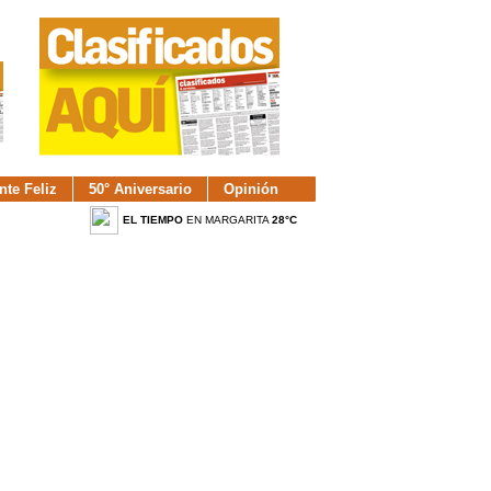
nte Feliz
50° Aniversario
Opinión
EL TIEMPO
EN MARGARITA
28°C