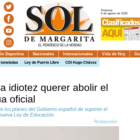
Porlamar
6 de agosto de 2026
ión Deportiva
Nacionales
Internacionales
Vida de Hoy
Ge
 toneladas
Ley de Puerto Libre
CDI Hugo Chávez
 idiotez querer abolir el
 oficial
re los planes del Gobierno español de suprimir el
 nueva Ley de Educación.
Redacción