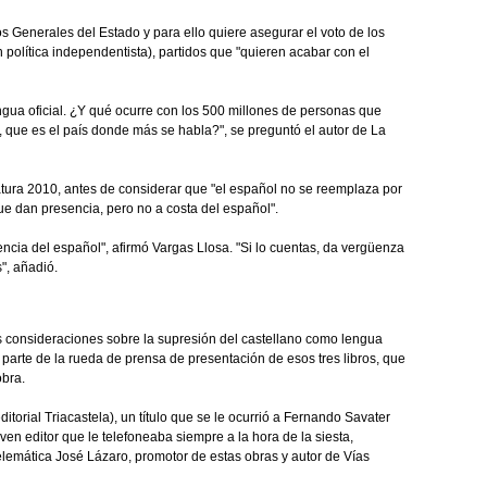
 Generales del Estado y para ello quiere asegurar el voto de los
 política independentista), partidos que "quieren acabar con el
gua oficial. ¿Y qué ocurre con los 500 millones de personas que
 que es el país donde más se habla?", se preguntó el autor de La
atura 2010, antes de considerar que "el español no se reemplaza por
que dan presencia, pero no a costa del español".
ncia del español", afirmó Vargas Llosa. "Si lo cuentas, da vergüenza
s", añadió.
as consideraciones sobre la supresión del castellano como lengua
 parte de la rueda de prensa de presentación de esos tres libros, que
obra.
orial Triacastela), un título que se le ocurrió a Fernando Savater
en editor que le telefoneaba siempre a la hora de la siesta,
telemática José Lázaro, promotor de estas obras y autor de Vías