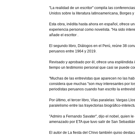
"La realidad de un escritor" compila las conferenci
Unidos sobre la literatura latinoamericana, Borges y
Esta obra, inédita hasta ahora en español, ofrece una
experiencia personal como novelista. "Ha sido inter
añade el escritor .
El segundo libro, Diálogos en el Perú, reúne 38 con
peruanos entre 1964 y 2019.
Revisado y aprobado por él, ofrece una espléndida i
tiempo un testimonio personal que casi se puede co
"Muchas de las entrevistas que aparecen no las había
considera que muchas "son muy interesantes por los
periodistas peruanos cuando han escrito la entrevist
Por último, el tercer libro, Vías paralelas: Vargas L
paralelismo entre las trayectorias biográfico-intelect
"Admiro a Fernando Savater", dijo el nobel, quien le
amenazado por ETA que tuvo salir de San Sebastián"
El autor de La fiesta del Chivo también quiso desta