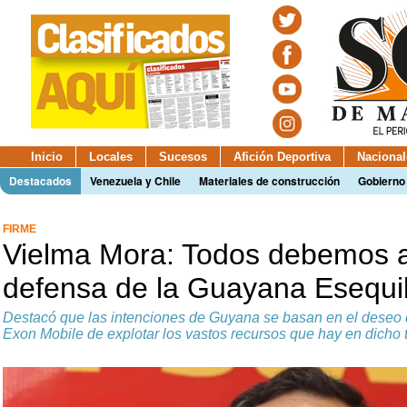
Inicio
Locales
Sucesos
Afición Deportiva
Nacional
Destacados
Venezuela y Chile
Materiales de construcción
Gobierno
FIRME
Vielma Mora: Todos debemos a
defensa de la Guayana Esequ
Destacó que las intenciones de Guyana se basan en el deseo 
Exon Mobile de explotar los vastos recursos que hay en dicho te