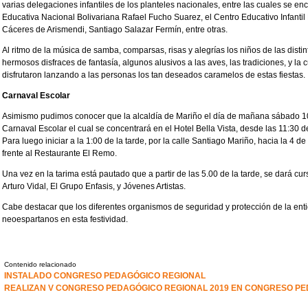
varias delegaciones infantiles de los planteles nacionales, entre las cuales se en
Educativa Nacional Bolivariana Rafael Fucho Suarez, el Centro Educativo Infantil
Cáceres de Arismendi, Santiago Salazar Fermín, entre otras.
Al ritmo de la música de samba, comparsas, risas y alegrías los niños de las distin
hermosos disfraces de fantasía, algunos alusivos a las aves, las tradiciones, y la 
disfrutaron lanzando a las personas los tan deseados caramelos de estas fiestas.
Carnaval Escolar
Asimismo pudimos conocer que la alcaldía de Mariño el día de mañana sábado 10 
Carnaval Escolar el cual se concentrará en el Hotel Bella Vista, desde las 11:30 
Para luego iniciar a la 1:00 de la tarde, por la calle Santiago Mariño, hacia la 4 d
frente al Restaurante El Remo.
Una vez en la tarima está pautado que a partir de las 5.00 de la tarde, se dará cu
Arturo Vidal, El Grupo Enfasis, y Jóvenes Artistas.
Cabe destacar que los diferentes organismos de seguridad y protección de la enti
neoespartanos en esta festividad.
Contenido relacionado
INSTALADO CONGRESO PEDAGÓGICO REGIONAL
REALIZAN V CONGRESO PEDAGÓGICO REGIONAL 2019 EN CONGRESO P