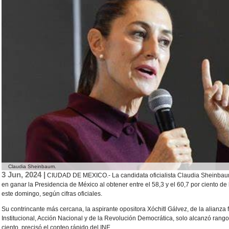
Claudia Sheinbaum.
3 Jun, 2024 |
CIUDAD DE MEXICO.- La candidata oficialista Claudia Sheinbaum 
en ganar la Presidencia de México al obtener entre el 58,3 y el 60,7 por ciento de
este domingo, según cifras oficiales.
Su contrincante más cercana, la aspirante opositora Xóchitl Gálvez, de la alianza
Institucional, Acción Nacional y de la Revolución Democrática, solo alcanzó rangos
ciento, precisó el conteo rápido del INE.