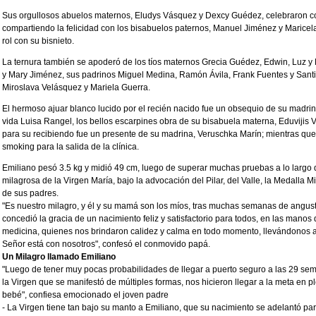
Sus orgullosos abuelos maternos, Eludys Vásquez y Dexcy Guédez, celebraron con
compartiendo la felicidad con los bisabuelos paternos, Manuel Jiménez y Maricel
rol con su bisnieto.
La ternura también se apoderó de los tíos maternos Grecia Guédez, Edwin, Luz y
y Mary Jiménez, sus padrinos Miguel Medina, Ramón Ávila, Frank Fuentes y Sant
Miroslava Velásquez y Mariela Guerra.
El hermoso ajuar blanco lucido por el recién nacido fue un obsequio de su madrin
vida Luisa Rangel, los bellos escarpines obra de su bisabuela materna, Eduvijis V
para su recibiendo fue un presente de su madrina, Veruschka Marín; mientras que 
smoking para la salida de la clínica.
Emiliano pesó 3.5 kg y midió 49 cm, luego de superar muchas pruebas a lo largo d
milagrosa de la Virgen María, bajo la advocación del Pilar, del Valle, la Medalla 
de sus padres.
"Es nuestro milagro, y él y su mamá son los míos, tras muchas semanas de angus
concedió la gracia de un nacimiento feliz y satisfactorio para todos, en las manos
medicina, quienes nos brindaron calidez y calma en todo momento, llevándonos 
Señor está con nosotros", confesó el conmovido papá.
Un Milagro llamado Emiliano
"Luego de tener muy pocas probabilidades de llegar a puerto seguro a las 29 sem
la Virgen que se manifestó de múltiples formas, nos hicieron llegar a la meta en p
bebé", confiesa emocionado el joven padre
- La Virgen tiene tan bajo su manto a Emiliano, que su nacimiento se adelantó par