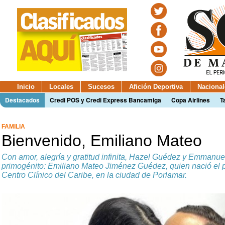
Inicio
Locales
Sucesos
Afición Deportiva
Nacional
Destacados
Credi POS y Credi Express Bancamiga
Copa Airlines
T
FAMILIA
Bienvenido, Emiliano Mateo
Con amor, alegría y gratitud infinita, Hazel Guédez y Emmanue
primogénito: Emiliano Mateo Jiménez Guédez, quien nació el 
Centro Clínico del Caribe, en la ciudad de Porlamar.