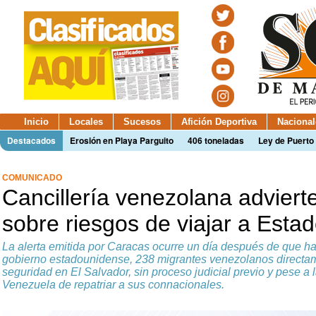
Inicio
Locales
Sucesos
Afición Deportiva
Nacional
Destacados
Erosión en Playa Parguito
406 toneladas
Ley de Puerto 
COMUNICADO
Cancillería venezolana adviert
sobre riesgos de viajar a Esta
La alerta emitida por Caracas ocurre un día después de que ha
gobierno estadounidense, 238 migrantes venezolanos directa
seguridad en El Salvador, sin proceso judicial previo y pese a 
Venezuela de repatriar a sus connacionales.