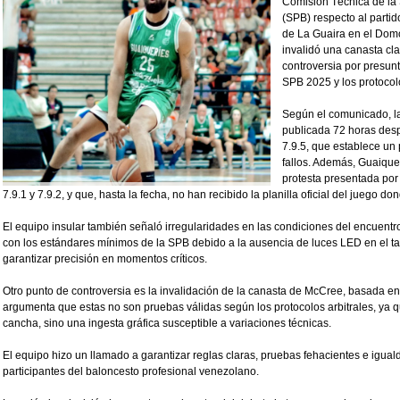
Comisión Técnica de la 
(SPB) respecto al partid
de La Guaira en el Domo
invalidó una canasta cl
controversia por presunt
SPB 2025 y los protocolo
Según el comunicado, la
publicada 72 horas desp
7.9.5, que establece un
fallos. Además, Guaique
protesta presentada por 
7.9.1 y 7.9.2, y que, hasta la fecha, no han recibido la planilla oficial del juego do
El equipo insular también señaló irregularidades en las condiciones del encuent
con los estándares mínimos de la SPB debido a la ausencia de luces LED en el ta
garantizar precisión en momentos críticos.
Otro punto de controversia es la invalidación de la canasta de McCree, basada 
argumenta que estas no son pruebas válidas según los protocolos arbitrales, ya que
cancha, sino una ingesta gráfica susceptible a variaciones técnicas.
El equipo hizo un llamado a garantizar reglas claras, pruebas fehacientes e igua
participantes del baloncesto profesional venezolano.