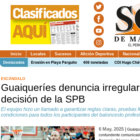
Inicio
Locales
Sucesos
Afición Deportiva
Nacional
Destacados
Erosión en Playa Parguito
406 toneladas
CDI Hugo Chá
ESCÁNDALO
Guaiqueríes denuncia irregula
decisión de la SPB
El equipo hizo un llamado a garantizar reglas claras, pruebas 
condiciones para todos los participantes del baloncesto profes
6 May, 2025 |
Guaique
contundente comunicado