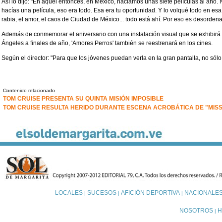
Así lo dijo: "En aquel entonces, en México, hacíamos unas siete películas al año.
hacías una película, eso era todo. Esa era tu oportunidad. Y lo volqué todo en esa 
rabia, el amor, el caos de Ciudad de México... todo está ahí. Por eso es desordena
Además de conmemorar el aniversario con una instalación visual que se exhibirá
Ángeles a finales de año, 'Amores Perros' también se reestrenará en los cines.
Según el director: "Para que los jóvenes puedan verla en la gran pantalla, no sólo 
Contenido relacionado
TOM CRUISE PRESENTA SU QUINTA MISIÓN IMPOSIBLE
TOM CRUISE RESULTA HERIDO DURANTE ESCENA ACROBÁTICA DE "MISSI
LOCALES
SUCESOS
AFICIÓN DEPORTIVA
NACIONALE
|
|
|
NOSOTROS
H
|