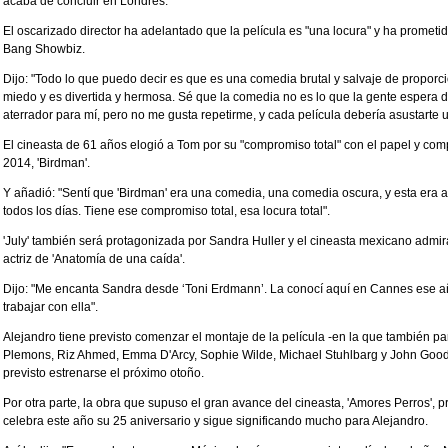
acaba de concluir en Londres.
El oscarizado director ha adelantado que la película es "una locura" y ha prometi
Bang Showbiz.
Dijo: "Todo lo que puedo decir es que es una comedia brutal y salvaje de proporci
miedo y es divertida y hermosa. Sé que la comedia no es lo que la gente espera de
aterrador para mí, pero no me gusta repetirme, y cada película debería asustarte 
El cineasta de 61 años elogió a Tom por su "compromiso total" con el papel y comp
2014, 'Birdman'.
Y añadió: "Sentí que 'Birdman' era una comedia, una comedia oscura, y esta era a
todos los días. Tiene ese compromiso total, esa locura total".
'July' también será protagonizada por Sandra Huller y el cineasta mexicano admir
actriz de 'Anatomía de una caída'.
Dijo: "Me encanta Sandra desde ‘Toni Erdmann’. La conocí aquí en Cannes ese a
trabajar con ella".
Alejandro tiene previsto comenzar el montaje de la película -en la que también par
Plemons, Riz Ahmed, Emma D'Arcy, Sophie Wilde, Michael Stuhlbarg y John Goodm
previsto estrenarse el próximo otoño.
Por otra parte, la obra que supuso el gran avance del cineasta, 'Amores Perros', 
celebra este año su 25 aniversario y sigue significando mucho para Alejandro.