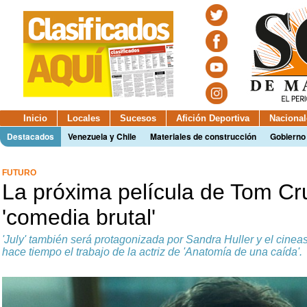
Inicio
Locales
Sucesos
Afición Deportiva
Nacional
Destacados
Venezuela y Chile
Materiales de construcción
Gobierno
FUTURO
La próxima película de Tom Cr
'comedia brutal'
'July' también será protagonizada por Sandra Huller y el cine
hace tiempo el trabajo de la actriz de 'Anatomía de una caída'.