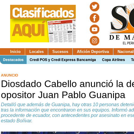
Inicio
Locales
Sucesos
Afición Deportiva
Nacional
Destacados
Credi POS y Credi Express Bancamiga
Copa Airlines
T
ANUNCIO
Diosdado Cabello anunció la d
opositor Juan Pablo Guanipa
Detalló que además de Guanipa, hay otras 10 personas detenid
tras la información que encontraron en sus equipos. Informó
procedente de ecuador, con antecedentes por asesinato en ese 
estado Bolívar.