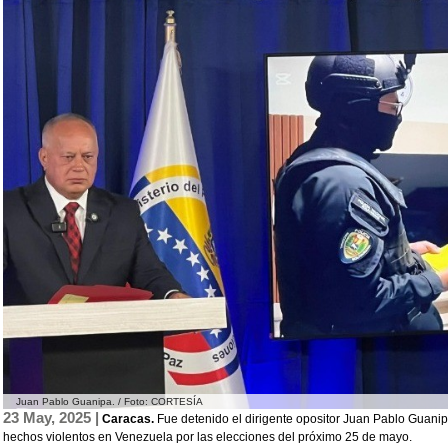
Juan Pablo Guanipa. / Foto: CORTESÍA
23 May, 2025 |
Caracas.
Fue detenido el dirigente opositor Juan Pablo Guani
hechos violentos en Venezuela por las elecciones del próximo 25 de mayo.