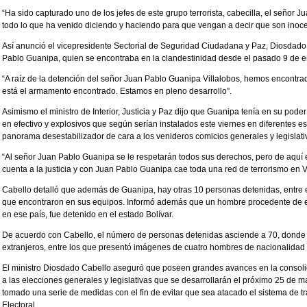
“Ha sido capturado uno de los jefes de este grupo terrorista, cabecilla, el señor 
todo lo que ha venido diciendo y haciendo para que vengan a decir que son inoce
Así anunció el vicepresidente Sectorial de Seguridad Ciudadana y Paz, Diosdado 
Pablo Guanipa, quien se encontraba en la clandestinidad desde el pasado 9 de e
“A raíz de la detención del señor Juan Pablo Guanipa Villalobos, hemos encontrado e
está el armamento encontrado. Estamos en pleno desarrollo”.
Asimismo el ministro de Interior, Justicia y Paz dijo que Guanipa tenía en su pode
en efectivo y explosivos que según serían instalados este viernes en diferentes e
panorama desestabilizador de cara a los venideros comicios generales y legislati
“Al señor Juan Pablo Guanipa se le respetarán todos sus derechos, pero de aquí e
cuenta a la justicia y con Juan Pablo Guanipa cae toda una red de terrorismo en 
Cabello detalló que además de Guanipa, hay otras 10 personas detenidas, entre el
que encontraron en sus equipos. Informó además que un hombre procedente de e
en ese país, fue detenido en el estado Bolívar.
De acuerdo con Cabello, el número de personas detenidas asciende a 70, donde
extranjeros, entre los que presentó imágenes de cuatro hombres de nacionalidad 
El ministro Diosdado Cabello aseguró que poseen grandes avances en la consolida
a las elecciones generales y legislativas que se desarrollarán el próximo 25 de 
tomado una serie de medidas con el fin de evitar que sea atacado el sistema de 
Electoral.