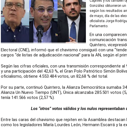
Capriles y los también o
González obtuvieron un 
según los resultados a
de mayo, día de las elec
oficialista Jorge Rodríg
Parlamento.
En una comparecenc
comunicación transm
Quintero, vicepresi
Electoral (CNE), informó que el chavismo consiguió con una “tendenc
cargos “de listas de adjudicación nacional” para la AN, según el prim
Según las cifras oficiales, con una transmisión correspondiente al
y una participación del 42,63 %, el Gran Polo Patriótico Simón Bolív
oficialismo, obtiene 4.553.484 votos, un 82,68 % del total.
Por su parte, continuó Quintero, la Alianza Democrática sumaba 344.
Alianza Un Nuevo Tiempo (UNT), Única alcanzaba 285.501 votos (5,1
tenía 141.566 votos (2,57 %).
Los “otros” votos válidos y los nulos representaban 
Entre las caras del chavismo que repiten en la Asamblea destacan la
como los legisladores María Lourdes León, Hermann Escarrá y la exm