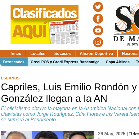
Inicio
Locales
Sucesos
Afición Deportiva
Nacional
Destacados
Credi POS y Credi Express Bancamiga
Copa Airlines
T
ESCAÑOS
Capriles, Luis Emilio Rondón y 
González llegan a la AN
El oficialismo obtuvo la mayoría en la Asamblea Nacional con 
chavistas como Jorge Rodríguez, Cilia Flores e Iris Varela fue
se sumará al Parlamento
26 May, 2025 |
El do