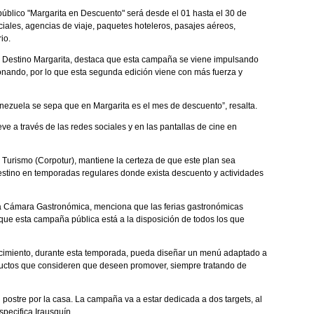
 público "Margarita en Descuento" será desde el 01 hasta el 30 de
ciales, agencias de viaje, paquetes hoteleros, pasajes aéreos,
io.
r Destino Margarita, destaca que esta campaña se viene impulsando
nando, por lo que esta segunda edición viene con más fuerza y
nezuela se sepa que en Margarita es el mes de descuento”, resalta.
 a través de las redes sociales y en las pantallas de cine en
 Turismo (Corpotur), mantiene la certeza de que este plan sea
destino en temporadas regulares donde exista descuento y actividades
e la Cámara Gastronómica, menciona que las ferias gastronómicas
que esta campaña pública está a la disposición de todos los que
ecimiento, durante esta temporada, pueda diseñar un menú adaptado a
oductos que consideren que deseen promover, siempre tratando de
 postre por la casa. La campaña va a estar dedicada a dos targets, al
specifica Irausquín.