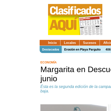
Inicio
Locales
Sucesos
Afic
Destacados
Erosión en Playa Parguito
406
ECONOMÍA
Margarita en Descue
junio
Ésta es la segunda edición de la campañ
baja.