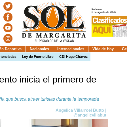
Porlamar
6 de agosto de 2026
ión Deportiva
Nacionales
Internacionales
Vida de Hoy
Ge
 toneladas
Ley de Puerto Libre
CDI Hugo Chávez
nto inicia el primero de
a que busca atraer turistas durante la temporada
Angelica Villarroel Butto |
@angelicvillabut