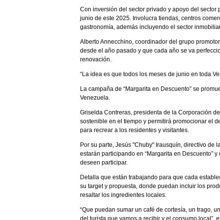
Con inversión del sector privado y apoyo del sector
junio de este 2025. Involucra tiendas, centros comer
gastronomía, además incluyendo el sector inmobiliar
Alberto Annecchino, coordinador del grupo promoto
desde el año pasado y que cada año se va perfeccio
renovación.
“La idea es que todos los meses de junio en toda Ve
La campaña de “Margarita en Descuento” se promueve
Venezuela.
Griselda Contreras, presidenta de la Corporación de
sostenible en el tiempo y permitirá promocionar el 
para recrear a los residentes y visitantes.
Por su parte, Jesús "Chuby" Irausquín, directivo d
estarán participando en “Margarita en Descuento” y 
deseen participar.
Detalla que están trabajando para que cada establ
su target y propuesta, donde puedan incluir los pr
resaltar los ingredientes locales.
“Que puedan sumar un café de cortesía, un trago, un
del turista que vamos a recibir y el consumo local”, e