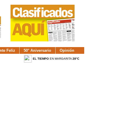
nte Feliz
50° Aniversario
Opinión
EL TIEMPO
EN MARGARITA
28°C