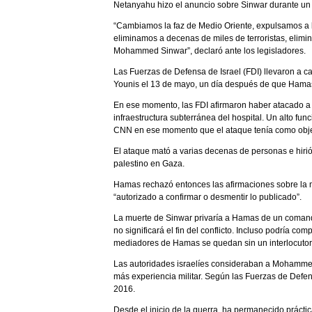
Netanyahu hizo el anuncio sobre Sinwar durante un di
“Cambiamos la faz de Medio Oriente, expulsamos a los
eliminamos a decenas de miles de terroristas, elim
Mohammed Sinwar”, declaró ante los legisladores.
Las Fuerzas de Defensa de Israel (FDI) llevaron a 
Younis el 13 de mayo, un día después de que Hamas 
En ese momento, las FDI afirmaron haber atacado a 
infraestructura subterránea del hospital. Un alto fun
CNN en ese momento que el ataque tenía como obj
El ataque mató a varias decenas de personas e hirió
palestino en Gaza.
Hamas rechazó entonces las afirmaciones sobre la m
“autorizado a confirmar o desmentir lo publicado”.
La muerte de Sinwar privaría a Hamas de un comand
no significará el fin del conflicto. Incluso podría co
mediadores de Hamas se quedan sin un interlocutor
Las autoridades israelíes consideraban a Mohamme
más experiencia militar. Según las Fuerzas de Defe
2016.
Desde el inicio de la guerra, ha permanecido prácti