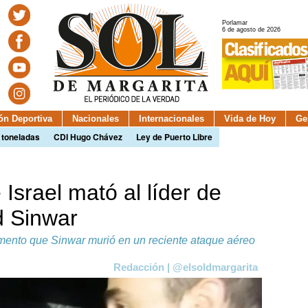
Porlamar
6 de agosto de 2026
ión Deportiva
Nacionales
Internacionales
Vida de Hoy
Ge
 toneladas
CDI Hugo Chávez
Ley de Puerto Libre
Israel mató al líder de
 Sinwar
amento que Sinwar murió en un reciente ataque aéreo
Redacción | @elsoldmargarita