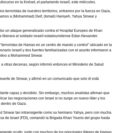
scurso en la Knéset, el parlamento israelí, este miércoles.
 terroristas de nuestros territorios, entramos por la fuerza en Gaza,
inamos a (Mohammad) Deif, (Ismail) Haniyeh, Yahya Sinwar y
cabo un ataque generalizado contra el Hospital Europeo de Khan
liberara al soldado israelí-estadounidense Edan Alexander.
“terroristas de Hamas en un centro de mando y control” ubicado en la
cionario israelí y dos fuentes familiarizadas con el asunto informaron a
etivo a Mohammed Sinwar.
 a otras decenas, según informó entonces el Ministerio de Salud
uerte de Sinwar, y afirmó en un comunicado que solo él está
ante capaz y decidido. Sin embargo, muchos analistas afirman que
mplicar las negociaciones con Israel si no surge un nuevo líder y los
 dentro de Gaza.
d Sinwar tan intransigente como su hermano Yahya, pero con mucha
nsa de Israel (FDI), comandó la Brigada Khan Younis del grupo hasta
camente oculto, junto con muchos de los principales líderes de Hamas