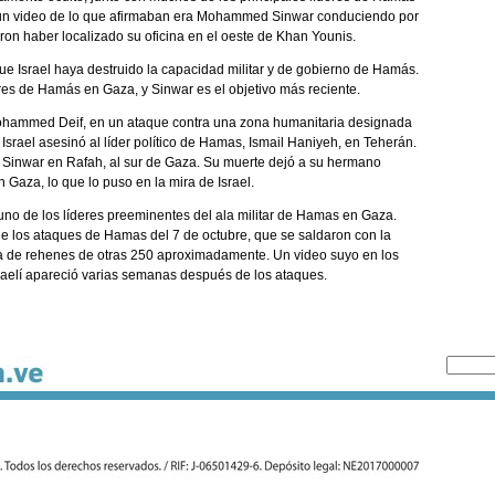
n un video de lo que afirmaban era Mohammed Sinwar conduciendo por
ron haber localizado su oficina en el oeste de Khan Younis.
e Israel haya destruido la capacidad militar y de gobierno de Hamás.
deres de Hamás en Gaza, y Sinwar es el objetivo más reciente.
o, Mohammed Deif, en un ataque contra una zona humanitaria designada
srael asesinó al líder político de Hamas, Ismail Haniyeh, en Teherán.
a Sinwar en Rafah, al sur de Gaza. Su muerte dejó a su hermano
aza, lo que lo puso en la mira de Israel.
no de los líderes preeminentes del ala militar de Hamas en Gaza.
de los ataques de Hamas del 7 de octubre, que se saldaron con la
ma de rehenes de otras 250 aproximadamente. Un video suyo en los
raelí apareció varias semanas después de los ataques.