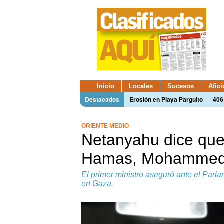
Inicio
Locales
Sucesos
Afic
Destacados
Erosión en Playa Parguito
406
ORIENTE MEDIO
Netanyahu dice que 
Hamas, Mohammed
El primer ministro aseguró ante el Parl
en Gaza.