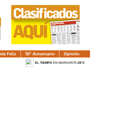
nte Feliz
50° Aniversario
Opinión
EL TIEMPO
EN MARGARITA
28°C