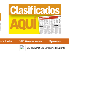
nte Feliz
50° Aniversario
Opinión
EL TIEMPO
EN MARGARITA
28°C