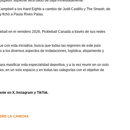
el jugador suplente será dado de baja inmediatamente.
ampbell a los Hard Eights a cambio de Judit Castillo y The Smash, de
y fichó a Paula Rives Palau.
ball en el venidero 2026, Pickleball Canadá a través de sus redes
ue con esta iniciativa, busca que todas las regiones de este país
 a los diversos aspectos de instalaciones, logística, alojamiento y
ra masificar esta especialidad deportiva, y a la vez reunir en un solo
s, en un solo espacio y en todas las categorías con el objetivo de
nte en X, Instagram y TikTok.
OBRE LA CANCHA