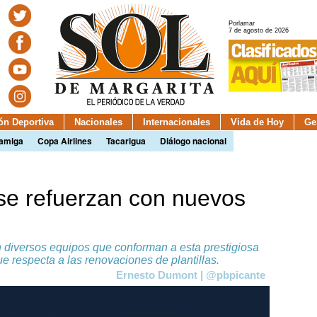
Porlamar
7 de agosto de 2026
ión Deportiva
Nacionales
Internacionales
Vida de Hoy
Ge
camiga
Copa Airlines
Tacarigua
Diálogo nacional
se refuerzan con nuevos
n diversos equipos que conforman a esta prestigiosa
ue respecta a las renovaciones de plantillas.
Ernesto Dumont | @pbpicante