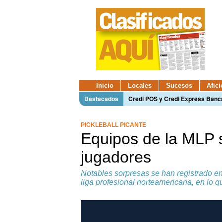
Inicio
Locales
Sucesos
Afic
Destacados
Credi POS y Credi Express Ban
PICKLEBALL PICANTE
Equipos de la MLP 
jugadores
Notables sorpresas se han registrado e
liga profesional norteamericana, en lo q