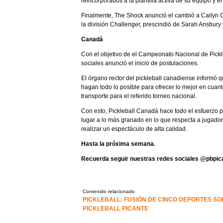
reincorporados a la plantilla activa de su equipo y 
Finalmente, The Shock anunció el cambió a Cailyn C
la división Challenger, prescindió de Sarah Ansbury 
Canadá
Con el objetivo de el Campeonato Nacional de Pickle
sociales anunció el inicio de postulaciones.
El órgano rector del pickleball canadiense informó q
hagan todo lo posible para ofrecer lo mejor en cuanto
transporte para el referido torneo nacional.
Con esto, Pickleball Canadá hace todo el esfuerzo pa
lugar a lo más granado en lo que respecta a jugadore
realizar un espectáculo de alta calidad.
Hasta la próxima semana.
Recuerda seguir nuestras redes sociales @pbpica
Contenido relacionado
PICKLEBALL: FUSIÓN DE CINCO DEPORTES S
PICKLEBALL PICANTE