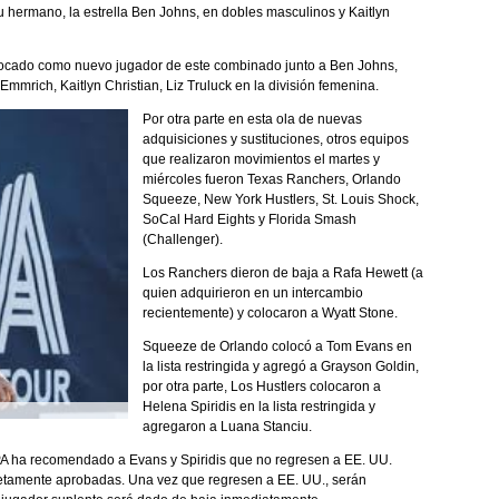
 hermano, la estrella Ben Johns, en dobles masculinos y Kaitlyn
olocado como nuevo jugador de este combinado junto a Ben Johns,
mmrich, Kaitlyn Christian, Liz Truluck en la división femenina.
Por otra parte en esta ola de nuevas
adquisiciones y sustituciones, otros equipos
que realizaron movimientos el martes y
miércoles fueron Texas Ranchers, Orlando
Squeeze, New York Hustlers, St. Louis Shock,
SoCal Hard Eights y Florida Smash
(Challenger).
Los Ranchers dieron de baja a Rafa Hewett (a
quien adquirieron en un intercambio
recientemente) y colocaron a Wyatt Stone.
Squeeze de Orlando colocó a Tom Evans en
la lista restringida y agregó a Grayson Goldin,
por otra parte, Los Hustlers colocaron a
Helena Spiridis en la lista restringida y
agregaron a Luana Stanciu.
PA ha recomendado a Evans y Spiridis que no regresen a EE. UU.
letamente aprobadas. Una vez que regresen a EE. UU., serán