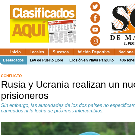
Inicio
Locales
Sucesos
Afición Deportiva
Nacional
Destacados
Ley de Puerto Libre
Erosión en Playa Parguito
406 tone
CONFLICTO
Rusia y Ucrania realizan un nu
prisioneros
Sin embargo, las autoridades de los dos países no especificar
canjeados ni la fecha de próximos intercambios.