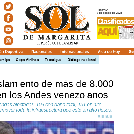
Porlamar
7 de agosto de 2026
ión Deportiva
Nacionales
Internacionales
Vida de Hoy
Ge
camiga
Copa Airlines
Tacarigua
Diálogo nacional
slamiento de más de 8.000
s en los Andes venezolanos
ndas afectadas, 103 con daño total, 151 en alto
emover toda la infraestructura que esté en alto riesgo.
Xinhua