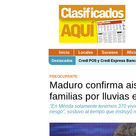
Inicio
Locales
Sucesos
Afic
Destacados
Credi POS y Credi Express Ban
PREOCUPANTE
Maduro confirma ai
familias por lluvia
"En Mérida solamente tenemos 370 vivie
riesgo", sostuvo al tiempo que instruyó r