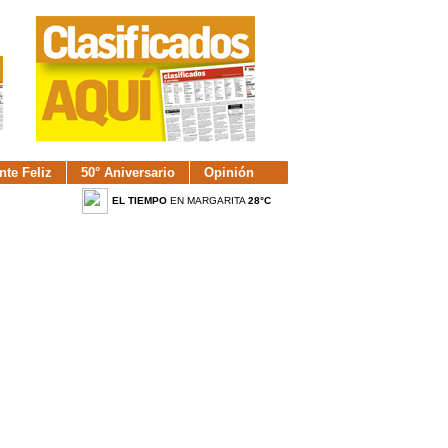
nte Feliz
50° Aniversario
Opinión
EL TIEMPO
EN MARGARITA
28°C