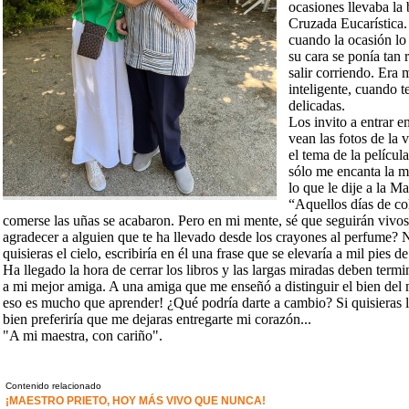
ocasiones llevaba la 
Cruzada Eucarística.
cuando la ocasión lo
su cara se ponía tan
salir corriendo. Era 
inteligente, cuando t
delicadas.
Los invito a entrar 
vean las fotos de la
el tema de la películ
sólo me encanta la m
lo que le dije a la M
“Aquellos días de co
comerse las uñas se acabaron. Pero en mi mente, sé que seguirán vivos
agradecer a alguien que te ha llevado desde los crayones al perfume? No 
quisieras el cielo, escribiría en él una frase que se elevaría a mil pies 
Ha llegado la hora de cerrar los libros y las largas miradas deben termi
a mi mejor amiga. A una amiga que me enseñó a distinguir el bien del ma
eso es mucho que aprender! ¿Qué podría darte a cambio? Si quisieras la
bien preferiría que me dejaras entregarte mi corazón...
"A mi maestra, con cariño".
Contenido relacionado
¡MAESTRO PRIETO, HOY MÁS VIVO QUE NUNCA!