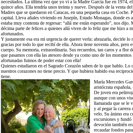
necesitados. La última vez que yo vi a la Madre García fue en 1974, el
quince años. Ella tendría unos treinta y nueve. Después de la venta del
Madres que se quedaron en Caracas, en una pequeña casa en Coche. Pe
capital. Lleva añales viviendo en Jusepín, Estado Monagas, donde es a
estaba muy contenta de regresar: “allá me están esperando”, nos dijo. 
décima parte de felices a quienes allá viven de lo feliz que me hizo a
afortunados.
Y justamente esa era mi urgencia de querer verla: abrazarla, decirle lo
gracias por todo lo que recibí de ella. Ahora tiene noventa años, pero 
cuerpo. Su memoria, extraordinaria. Sus recuerdos, tan caros y a flor 
que pasamos con ella las atesoro desde ya como uno de los momentos 
afortunadas fuimos de poder estar con ella!
Quienes estudiaron en el Sagrado Corazón saben de lo que hablo. Lo
nuestros corazones no tiene precio. Y que hubiera habido esa reciprocid
tiene.
María Mercedes Garcí
aristócrata española,
De joven era pelirroj
aunque con unos viso
llamarada que se le 
y al pegar la carrera 
velo. Su ánimo era c
excursiones y fundó
devoción también er
recaudar fondos par