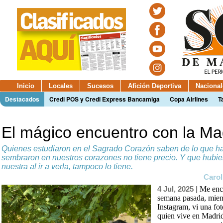
Inicio
Locales
Sucesos
Afición Deportiva
Nacional
Destacados
Credi POS y Credi Express Bancamiga
Copa Airlines
T
El mágico encuentro con la Ma
Quienes estudiaron en el Sagrado Corazón saben de lo que h
sembraron en nuestros corazones no tiene precio. Y que hubie
nuestra al ir a verla, tampoco lo tiene.
Carol
4 Jul, 2025 |
Me enc
semana pasada, mient
Instagram, vi una fo
quien vive en Madri