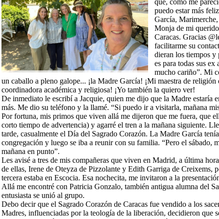
que, como me pareció
puedo estar más feli
García, Marimerche,
Monja de mi querido
Caracas. Gracias @
facilitarme su conta
dieran los tiempos y
es para todas sus ex
mucho cariño”.
Mi c
un caballo a pleno galope... ¡la Madre García! ¡Mi maestra de religión
coordinadora académica y religiosa! ¡Yo también la quiero ver!
De inmediato le escribí a Jacquie, quien me dijo que la Madre estarí
más. Me dio su teléfono y la llamé. “Si puedo ir a visitarla, mañana m
Por fortuna, mis primos que viven allá me dijeron que me fuera, que el
corto tiempo de advertencia) y agarré el tren a la mañana siguiente. Ll
tarde, casualmente el Día del Sagrado Corazón. La Madre García tenía 
congregación y luego se iba a reunir con su familia. “Pero el sábado, me
mañana en punto”.
Les avisé a tres de mis compañeras que viven en Madrid, a última hora,
de ellas, Irene de Oteyza de Pizzolante y Edith Garriga de Creixems, po
tercera estaba en Escocia. Esa nochecita, me invitaron a la presentació
Allá me encontré con Patricia Gonzalo, también antigua alumna del S
entusiasta se unió al grupo.
Debo decir que el Sagrado Corazón de Caracas fue vendido a los sacer
Madres, influenciadas por la teología de la liberación, decidieron que 