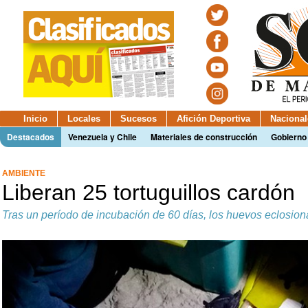
Inicio
Locales
Sucesos
Afición Deportiva
Nacional
Destacados
Venezuela y Chile
Materiales de construcción
Gobierno
AMBIENTE
Liberan 25 tortuguillos cardón
Tras un período de incubación de 60 días, los huevos eclosion