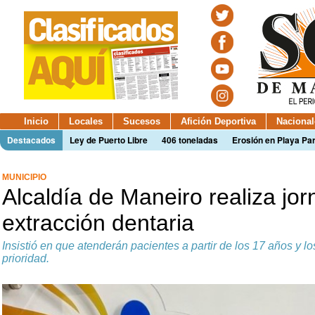
Inicio
Locales
Sucesos
Afición Deportiva
Nacional
Destacados
Ley de Puerto Libre
406 toneladas
Erosión en Playa Par
MUNICIPIO
Alcaldía de Maneiro realiza jo
extracción dentaria
Insistió en que atenderán pacientes a partir de los 17 años y 
prioridad.