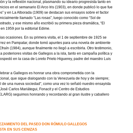
ón y la reflexión nacional, plasmando su ideario progresista tanto en
nicios en el semanario El Arco Iris (1903), en donde publicó lo que fue
s” y en La Alborada (1909) se destacan sus ensayos sobre el factor
inicialmente llamado “Las rosas”, luego conocido como “Sol de
lustrado, y ese mismo año escribió su primera pieza dramática, “El
 en 1959 por la editorial Edime.
rias ocasiones. En su primera visita, el 1 de septiembre de 1925 se
tiérrez en Pampatar, donde tomó apuntes para una novela de ambiente
raín (1984), aunque finalmente no llegó a escribirla. Otro testimonio,
posteriores visitas de Gallegos a la isla, tanto en campaña política y
ospedó en la casa de Loreto Prieto Higuerey, padre del maestro Luis
celebrar a Gallegos es honrar una obra comprometida con la
acional, que sigue dialogando con la Venezuela de hoy y de siempre;
deal de una nueva sociedad”, como una vez lo señaló nuestro ensayista
José Carlos Mariátegui, Fonacit y el Centro de Estudios
LARG) seguimos honrando y recordando al gran ilustre y caballero
LEZAMIENTO DEL PASEO DON RÓMULO GALLEGOS
TA EN SUS CENIZAS