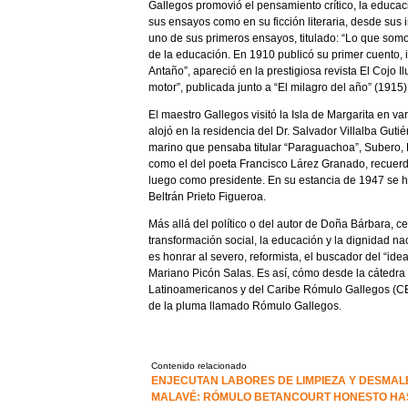
Gallegos promovió el pensamiento crítico, la educaci
sus ensayos como en su ficción literaria, desde sus i
uno de sus primeros ensayos, titulado: “Lo que somo
de la educación. En 1910 publicó su primer cuento, 
Antaño”, apareció en la prestigiosa revista El Cojo I
motor”, publicada junto a “El milagro del año” (1915)
El maestro Gallegos visitó la Isla de Margarita en va
alojó en la residencia del Dr. Salvador Villalba Gu
marino que pensaba titular “Paraguachoa”, Subero, Ef
como el del poeta Francisco Lárez Granado, recuerda 
luego como presidente. En su estancia de 1947 se h
Beltrán Prieto Figueroa.
Más allá del político o del autor de Doña Bárbara, 
transformación social, la educación y la dignidad n
es honrar al severo, reformista, el buscador del “i
Mariano Picón Salas. Es así, cómo desde la cátedra 
Latinoamericanos y del Caribe Rómulo Gallegos (CE
de la pluma llamado Rómulo Gallegos.
Contenido relacionado
ENJECUTAN LABORES DE LIMPIEZA Y DESMA
MALAVÉ: RÓMULO BETANCOURT HONESTO HAS