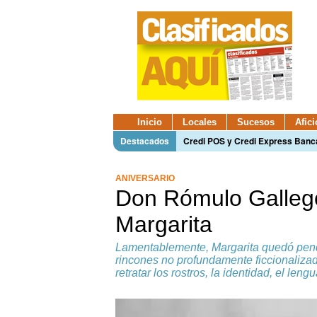
Inicio
Locales
Sucesos
Afic
Destacados
Credi POS y Credi Express Ban
ANIVERSARIO
Don Rómulo Gallegos
Margarita
Lamentablemente, Margarita quedó pendi
rincones no profundamente ficcionalizad
retratar los rostros, la identidad, el le