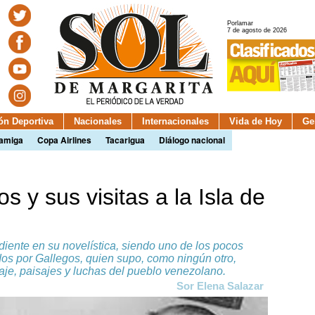
Porlamar
7 de agosto de 2026
ión Deportiva
Nacionales
Internacionales
Vida de Hoy
Ge
camiga
Copa Airlines
Tacarigua
Diálogo nacional
 y sus visitas a la Isla de
ente en su novelística, siendo uno de los pocos
os por Gallegos, quien supo, como ningún otro,
nguaje, paisajes y luchas del pueblo venezolano.
Sor Elena Salazar