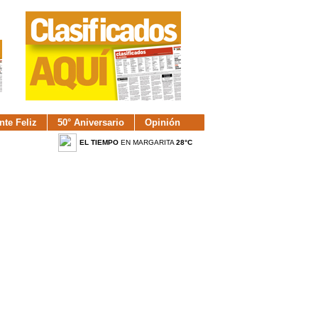
nte Feliz
50° Aniversario
Opinión
EL TIEMPO
EN MARGARITA
28°C