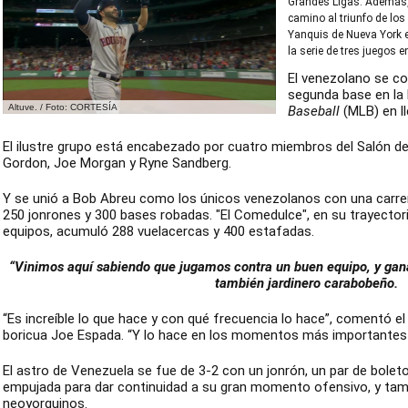
Grandes Ligas. Además, 
camino al triunfo de lo
Yanquis de Nueva York e
la serie de tres juegos e
El venezolano se co
segunda base en la 
Altuve. / Foto: CORTESÍA
Baseball
(MLB) en ll
El ilustre grupo está encabezado por cuatro miembros del Salón d
Gordon, Joe Morgan y Ryne Sandberg.
Y se unió a Bob Abreu como los únicos venezolanos con una carre
250 jonrones y 300 bases robadas. "El Comedulce", en su trayecto
equipos, acumuló 288 vuelacercas y 400 estafadas.
“Vinimos aquí sabiendo que jugamos contra un buen equipo, y ganar
también jardinero carabobeño.
“Es increíble lo que hace y con qué frecuencia lo hace”, comentó el
boricua Joe Espada. “Y lo hace en los momentos más importantes d
El astro de Venezuela se fue de 3-2 con un jonrón, un par de bolet
empujada para dar continuidad a su gran momento ofensivo, y tambi
neoyorquinos.