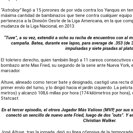
“Astroboy”
llegó a 15 jonrones de por vida contra los Yanquis en te
máxima cantidad de bambinazos que tiene contra cualquier equipo 
pertenezca a la División Oeste de la Liga Americana, en la que com
mudanza de la Liga Nacional, en 2013.
“Tuve”, a su vez, extendió a ocho su racha de encuentros con al m
campaña. Batea, durante ese lapso, para average de .353 (de 3
impulsadas y siete pisadas al plato
El toletero derecho, quien también llegó a 11 careos consecutivo
bombazo ante Max Fried, su segundo de la serie ante Nueva York, e
marcador.
Altuve, alineado como tercer bate y designado, castigó una recta d
primer envío del turno, y lo dirigió hacia el jardín izquierdo. La pelot
metros) y alcanzó 108,6 millas por hora (174 kilómetros por hora),
Statcast.
En el tercer episodio, el otrora Jugador Más Valioso (
MVP, por sus si
conectó un sencillo de nuevo ante Fried, luego de dos “outs”. Y 
Christian Walker.
José Altuve, tras la jornada, dejó su línea ofensiva de la temporada