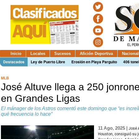
Inicio
Locales
Sucesos
Afición Deportiva
Nacional
Destacados
Ley de Puerto Libre
Erosión en Playa Parguito
406 tone
MLB
José Altuve llega a 250 jonron
en Grandes Ligas
El mánager de los Astros comentó este domingo que “es increíb
qué frecuencia lo hace”
11 Ago, 2025 |
José 
Houston, consiguió su j