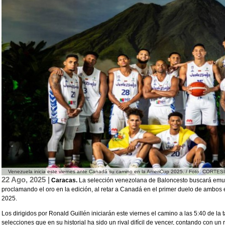
Venezuela inicia este viernes ante Canadá su camino en la AmeriCup 2025. / Foto: CORTES
22 Ago, 2025 |
Caracas.
La selección venezolana de Baloncesto buscará emula
proclamando el oro en la edición, al retar a Canadá en el primer duelo de ambos
2025.
Los dirigidos por Ronald Guillén iniciarán este viernes el camino a las 5:40 de la
selecciones que en su historial ha sido un rival difícil de vencer, contando con un