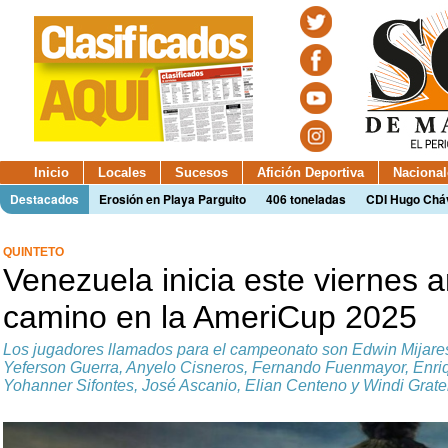
Inicio
Locales
Sucesos
Afición Deportiva
Nacional
Destacados
Erosión en Playa Parguito
406 toneladas
CDI Hugo Chá
QUINTETO
Venezuela inicia este viernes 
camino en la AmeriCup 2025
Los jugadores llamados para el campeonato son Edwin Mijares,
Yeferson Guerra, Anyelo Cisneros, Fernando Fuenmayor, Enriq
Yohanner Sifontes, José Ascanio, Elian Centeno y Windi Grater