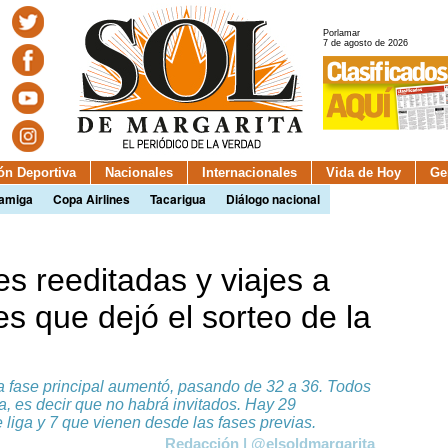
Porlamar
7 de agosto de 2026
ión Deportiva
Nacionales
Internacionales
Vida de Hoy
Ge
camiga
Copa Airlines
Tacarigua
Diálogo nacional
es reeditadas y viajes a
es que dejó el sorteo de la
la fase principal aumentó, pasando de 32 a 36. Todos
va, es decir que no habrá invitados. Hay 29
e liga y 7 que vienen desde las fases previas.
Redacción | @elsoldmargarita