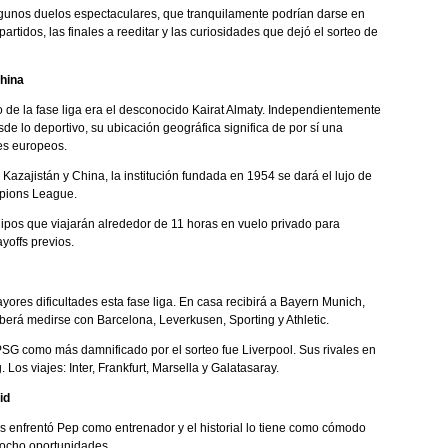
gunos duelos espectaculares, que tranquilamente podrían darse en
rtidos, las finales a reeditar y las curiosidades que dejó el sorteo de
China
o de la fase liga era el desconocido Kairat Almaty. Independientemente
 lo deportivo, su ubicación geográfica significa de por sí una
es europeos.
 Kazajistán y China, la institución fundada en 1954 se dará el lujo de
mpions League.
quipos que viajarán alrededor de 11 horas en vuelo privado para
yoffs previos.
ores dificultades esta fase liga. En casa recibirá a Bayern Munich,
berá medirse con Barcelona, Leverkusen, Sporting y Athletic.
PSG como más damnificado por el sorteo fue Liverpool. Sus rivales en
Los viajes: Inter, Frankfurt, Marsella y Galatasaray.
id
s enfrentó Pep como entrenador y el historial lo tiene como cómodo
 ocho oportunidades.