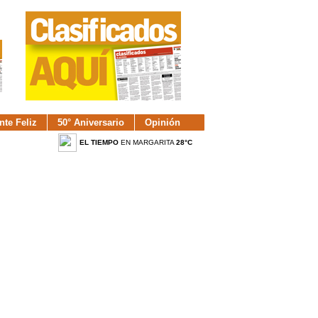
nte Feliz
50° Aniversario
Opinión
EL TIEMPO
EN MARGARITA
28°C