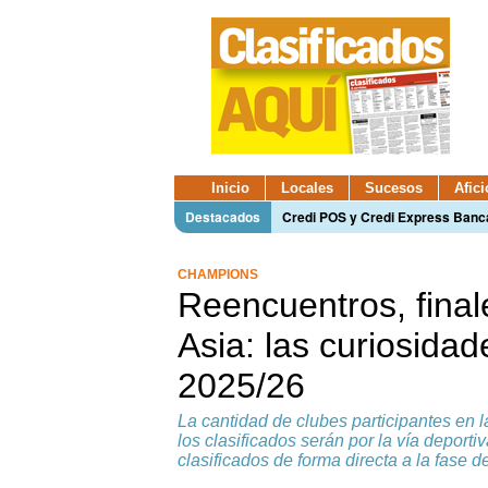
Inicio
Locales
Sucesos
Afic
Destacados
Credi POS y Credi Express Ban
CHAMPIONS
Reencuentros, final
Asia: las curiosidad
2025/26
La cantidad de clubes participantes en 
los clasificados serán por la vía deporti
clasificados de forma directa a la fase d