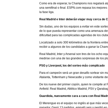
Como era de esperar, la Champions nos regalará al
una semifinal o final. ESPN.com repasa los mejores pa
la fase liga.
Real Madrid e Inter deberán viajar muy cerca de 
Sin dudas, uno de los equipos a evitar en este sorte
de lo que pueda representar como una amenaza desde
dificultad para las complicadas agendas de los club
Localizado a solo 300 kilómetros de la frontera entre
recibir a algunos de los candidatos a ganar la Cha
Real Madrid, Inter y Arsenal son tres de los ocho e
medirse con una de las grandes sorpresas de los pla
PSG y Liverpool, los del sorteo más complicado
Para el campeón será un gran desafío sortear sin may
Atalanta, Tottenham y Newcastle y como visitante de
De los nueve del primer copón, quien le compite al 
Anfield: Real Madrid, Atlético Madrid, PSV y Qarabag. 
Guardiola, nuevamente cara a cara con Real Madr
El Merengue es el equipo no inglés al que más vece
ganador. Ganó 13 partidos, empató seis y perdió en