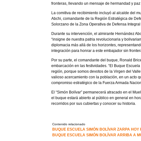
fronteras, llevando un mensaje de hermandad y paz
La comitiva de recibimiento incluyó al alcalde del 
Abchi, comandante de la Región Estratégica de Defe
Solorzano de la Zona Operativa de Defensa Integral
Durante su intervención, el almirante Hernández Abc
“insigne de nuestra patria revolucionaria y bolivari
diplomacia más allá de los horizontes, representando
integración para honrar a este embajador sin frontera
Por su parte, el comandante del buque, Ronald Briceñ
embarcación en las festividades. “El Buque Escuela 
región, porque somos devotos de la Virgen del Valle,
valioso acercamiento con la población, en un acto que
compromiso estratégico de la Fuerza Armada Nacion
El “Simón Bolívar” permanecerá atracado en el Muel
el buque estará abierto al público en general en hor
recorridos por sus cubiertas y conocer su historia.
Contenido relacionado
BUQUE ESCUELA SIMÓN BOLÍVAR ZARPA HOY P
BUQUE ESCUELA SIMÓN BOLÍVAR ARRIBA A M