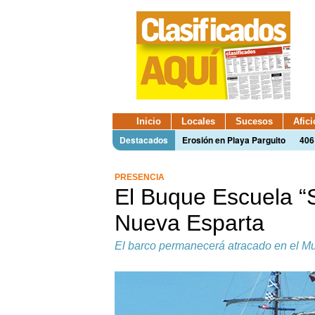
Inicio
Locales
Sucesos
Afic
Destacados
Erosión en Playa Parguito
406
PRESENCIA
El Buque Escuela “S
Nueva Esparta
El barco permanecerá atracado en el Mu