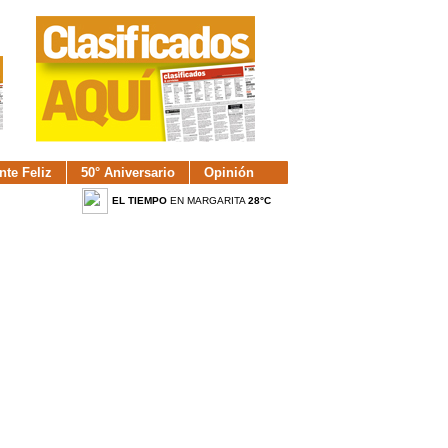
nte Feliz
50° Aniversario
Opinión
EL TIEMPO
EN MARGARITA
28°C