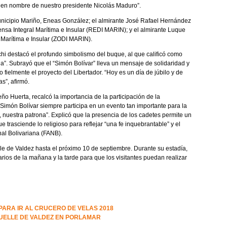
 en nombre de nuestro presidente Nicolás Maduro”.
municipio Mariño, Eneas González; el almirante José Rafael Hernández
nsa Integral Marítima e Insular (REDI MARIN); y el almirante Luque
 Marítima e Insular (ZODI MARIN).
hi destacó el profundo simbolismo del buque, al que calificó como
ana”. Subrayó que el “Simón Bolívar” lleva un mensaje de solidaridad y
 fielmente el proyecto del Libertador. “Hoy es un día de júbilo y de
s”, afirmó.
o Huerta, recalcó la importancia de la participación de la
Simón Bolívar siempre participa en un evento tan importante para la
 nuestra patrona”. Explicó que la presencia de los cadetes permite un
 trasciende lo religioso para reflejar “una fe inquebrantable” y el
al Bolivariana (FANB).
le de Valdez hasta el próximo 10 de septiembre. Durante su estadía,
arios de la mañana y la tarde para que los visitantes puedan realizar
ARA IR AL CRUCERO DE VELAS 2018
UELLE DE VALDEZ EN PORLAMAR