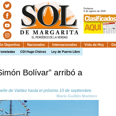
Porlamar
6 de agosto de 2026
ión Deportiva
Nacionales
Internacionales
Vida de Hoy
Ge
 toneladas
CDI Hugo Chávez
Ley de Puerto Libre
imón Bolívar” arribó a
elle de Valdez hasta el próximo 10 de septiembre.
Mario Guillén Montero