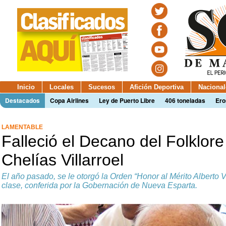
Inicio
Locales
Sucesos
Afición Deportiva
Nacional
Destacados
Copa Airlines
Ley de Puerto Libre
406 toneladas
Ero
LAMENTABLE
Falleció el Decano del Folklore
Chelías Villarroel
El año pasado, se le otorgó la Orden “Honor al Mérito Alberto 
clase, conferida por la Gobernación de Nueva Esparta.