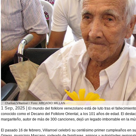
Chelías Villarroel / Foto: ARCADIO MILLAN
1 Sep, 2025 |
El mundo del folklore venezolano está de luto tras el fallecimiento
conocido como el Decano del Folklore Oriental, a los 101 años de edad. El destac
margariteño, autor de más de 300 canciones, dejó un legado imborrable en la mús
El pasado 16 de febrero, Villarroel celebró su centésimo primer cumpleaños en s
Griego, municipio Marcano, rodeado de familiares, amigos y autoridades regiona