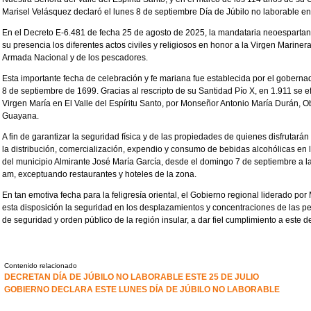
Marisel Velásquez declaró el lunes 8 de septiembre Día de Júbilo no laborable en to
En el Decreto E-6.481 de fecha 25 de agosto de 2025, la mandataria neoespartana 
su presencia los diferentes actos civiles y religiosos en honor a la Virgen Mariner
Armada Nacional y de los pescadores.
Esta importante fecha de celebración y fe mariana fue establecida por el goberna
8 de septiembre de 1699. Gracias al rescripto de su Santidad Pío X, en 1.911 se 
Virgen María en El Valle del Espíritu Santo, por Monseñor Antonio María Durán, 
Guayana.
A fin de garantizar la seguridad física y de las propiedades de quienes disfrutarán
la distribución, comercialización, expendio y consumo de bebidas alcohólicas en l
del municipio Almirante José María García, desde el domingo 7 de septiembre a las
am, exceptuando restaurantes y hoteles de la zona.
En tan emotiva fecha para la feligresía oriental, el Gobierno regional liderado po
esta disposición la seguridad en los desplazamientos y concentraciones de las pe
de seguridad y orden público de la región insular, a dar fiel cumplimiento a este d
Contenido relacionado
DECRETAN DÍA DE JÚBILO NO LABORABLE ESTE 25 DE JULIO
GOBIERNO DECLARA ESTE LUNES DÍA DE JÚBILO NO LABORABLE