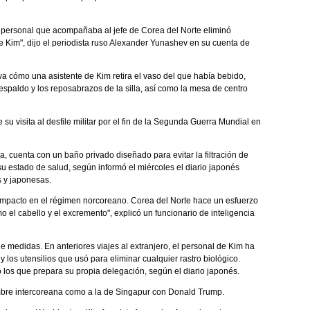
l personal que acompañaba al jefe de Corea del Norte eliminó
 Kim", dijo el periodista ruso Alexander Yunashev en su cuenta de
 cómo una asistente de Kim retira el vaso del que había bebido,
espaldo y los reposabrazos de la silla, así como la mesa de centro
u visita al desfile militar por el fin de la Segunda Guerra Mundial en
a, cuenta con un baño privado diseñado para evitar la filtración de
su estado de salud, según informó el miércoles el diario japonés
s y japonesas.
n impacto en el régimen norcoreano. Corea del Norte hace un esfuerzo
mo el cabello y el excremento", explicó un funcionario de inteligencia
e medidas. En anteriores viajes al extranjero, el personal de Kim ha
los utensilios que usó para eliminar cualquier rastro biológico.
los que prepara su propia delegación, según el diario japonés.
mbre intercoreana como a la de Singapur con Donald Trump.