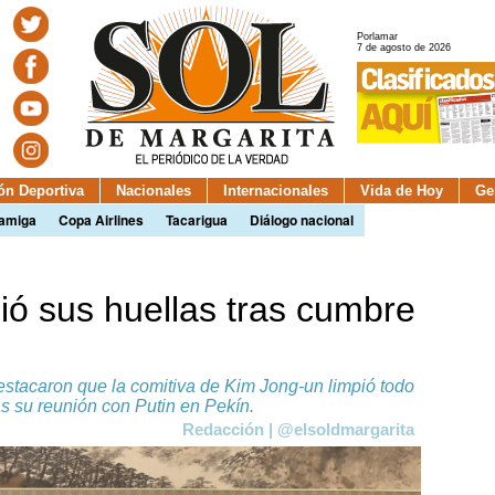
Porlamar
7 de agosto de 2026
ión Deportiva
Nacionales
Internacionales
Vida de Hoy
Ge
camiga
Copa Airlines
Tacarigua
Diálogo nacional
ió sus huellas tras cumbre
stacaron que la comitiva de Kim Jong-un limpió todo
ras su reunión con Putin en Pekín.
Redacción | @elsoldmargarita