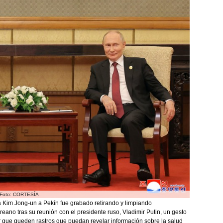
 / Foto: CORTESÍA
 Kim Jong-un a Pekín fue grabado retirando y limpiando
reano tras su reunión con el presidente ruso, Vladimir Putin, un gesto
ar que queden rastros que puedan revelar información sobre la salud