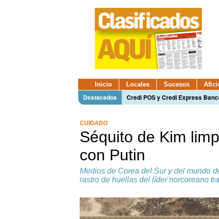
Inicio
Locales
Sucesos
Afic
Destacados
Credi POS y Credi Express Ban
CUIDADO
Séquito de Kim limp
con Putin
Medios de Corea del Sur y del mundo de
rastro de huellas del líder norcoreano t