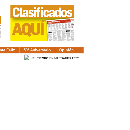
nte Feliz
50° Aniversario
Opinión
EL TIEMPO
EN MARGARITA
28°C