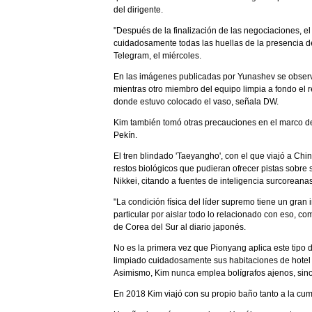
del dirigente.
"Después de la finalización de las negociaciones, e
cuidadosamente todas las huellas de la presencia de
Telegram, el miércoles.
En las imágenes publicadas por Yunashev se observa
mientras otro miembro del equipo limpia a fondo el r
donde estuvo colocado el vaso, señala DW.
Kim también tomó otras precauciones en el marco de s
Pekín.
El tren blindado 'Taeyangho', con el que viajó a Chin
restos biológicos que pudieran ofrecer pistas sobre 
Nikkei, citando a fuentes de inteligencia surcoreana
"La condición física del líder supremo tiene un gra
particular por aislar todo lo relacionado con eso, co
de Corea del Sur al diario japonés.
No es la primera vez que Pionyang aplica este tipo d
limpiado cuidadosamente sus habitaciones de hotel y 
Asimismo, Kim nunca emplea bolígrafos ajenos, sino 
En 2018 Kim viajó con su propio baño tanto a la cu