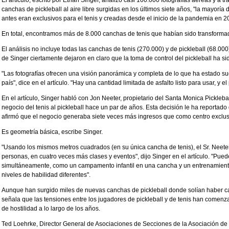
canchas de pickleball al aire libre surgidas en los últimos siete años, "la mayorí
antes eran exclusivos para el tenis y creadas desde el inicio de la pandemia en 20
En total, encontramos más de 8.000 canchas de tenis que habían sido transformada
El análisis no incluye todas las canchas de tenis (270.000) y de pickleball (68.00
de Singer ciertamente dejaron en claro que la toma de control del pickleball ha si
"Las fotografías ofrecen una visión panorámica y completa de lo que ha estado su
país", dice en el artículo. "Hay una cantidad limitada de asfalto listo para usar, y el
En el artículo, Singer habló con Jon Neeter, propietario del Santa Monica Pickleb
negocio del tenis al pickleball hace un par de años. Esta decisión le ha reportado
afirmó que el negocio generaba siete veces más ingresos que como centro exclusi
Es geometría básica, escribe Singer.
"Usando los mismos metros cuadrados (en su única cancha de tenis), el Sr. Neete
personas, en cuatro veces más clases y eventos", dijo Singer en el artículo. "Pu
simultáneamente, como un campamento infantil en una cancha y un entrenamiento 
niveles de habilidad diferentes".
Aunque han surgido miles de nuevas canchas de pickleball donde solían haber can
señala que las tensiones entre los jugadores de pickleball y de tenis han comenz
de hostilidad a lo largo de los años.
Ted Loehrke, Director General de Asociaciones de Secciones de la Asociación de