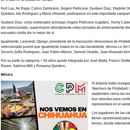
Kurt Lau, Ari Raga, Carlos Zambrano, Ángelo Petricone, Gustavo Diaz, Vladimir Ore
Quintero, Ale Rodriguez y María Villasmil, participaron en este importante campa
Gustavo Diaz, como entrenador principal; Angelo Petricone (capitán), Yenny Cá
del seleccionado, supervisaron directamente estas jornadas de entrenamiento do
escuadra criolla dio lo mejor de sí.
Igualmente, Leonardo Stango, presidente de la Asociación Venezolana de Pickleba
seleccionado juvenil que igualmente estará en la cita mundialista. Verona Lo Vo
Socorro,Sofía Rodriguez, Juan Pablo Alfonzo, Samuel Giraldo, Juan Alvarado form
Por su parte la categoría + 50 años quedó integrada por José Maita, Franco Grette
Raven, Sabrina Milli y Rossana Quintero,
México
Si todavía estás rezaga
Skechers de Pickleball,
septiembre cierra las ins
tour selectivo para con
representará en el veni
Los jugadores de las ca
tienen oportunidad para
torneo, donde intervend