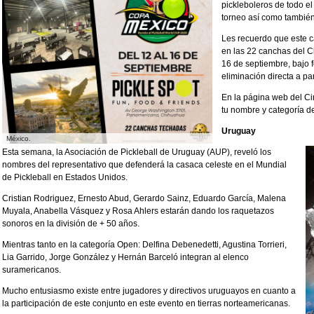
pickleboleros de todo e
torneo así como también
Les recuerdo que este c
en las 22 canchas del C
16 de septiembre, bajo 
eliminación directa a part
En la página web del Ci
tu nombre y categoría de
Uruguay
México.
Esta semana, la Asociación de Pickleball de Uruguay (AUP), reveló los
nombres del representativo que defenderá la casaca celeste en el Mundial
de Pickleball en Estados Unidos.
Cristian Rodriguez, Ernesto Abud, Gerardo Sainz, Eduardo García, Malena
Muyala, Anabella Vásquez y Rosa Ahlers estarán dando los raquetazos
sonoros en la división de + 50 años.
Mientras tanto en la categoría Open: Delfina Debenedetti, Agustina Torrieri,
Lia Garrido, Jorge González y Hernán Barceló integran al elenco
suramericanos.
Mucho entusiasmo existe entre jugadores y directivos uruguayos en cuanto a
la participación de este conjunto en este evento en tierras norteamericanas.