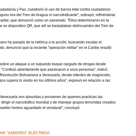
iudadanía y Paz, cuestionó el uso de fuerza letal contra ciudadanos
nguno era del Tren de Aragua ni narcotraficante", subrayó, refiriéndose
l Caribe, que denunció como un asesinato. "Ellos determinaron en la
e un dispositivo QR, que allí se trasladaban delincuentes del Tren de
cano ha pasado de la retórica a la acción, buscando escalar el
to, denunció que la reciente "operación militar" en el Caribe resultó
mp sobre un ataque a un supuesto buque cargado de drogas desde
. “Confesó abiertamente que asesinaron a once personas”, indicó.
evolución Bolivariana a Venezuela, desde intentos de magnicidio,
pos supera lo vivido en los últimos años”, expresó en relación a las
 Venezuela son absurdas y provienen de quienes practican las
irigir el narcotráfico mundial y de manejar grupos terroristas creados
 pueblo hemos aguantado el vendaval”, concluyó.
AR "SABOTEO" ELÉCTRICO