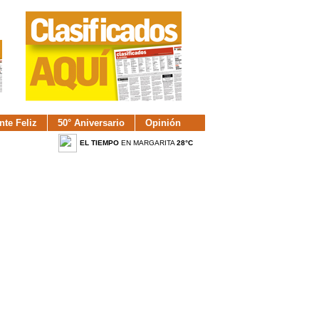
nte Feliz
50° Aniversario
Opinión
EL TIEMPO
EN MARGARITA
28°C