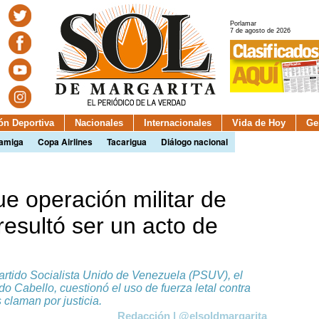
Porlamar
7 de agosto de 2026
ión Deportiva
Nacionales
Internacionales
Vida de Hoy
Ge
camiga
Copa Airlines
Tacarigua
Diálogo nacional
e operación militar de
esultó ser un acto de
Partido Socialista Unido de Venezuela (PSUV), el
do Cabello, cuestionó el uso de fuerza letal contra
claman por justicia.
Redacción | @elsoldmargarita