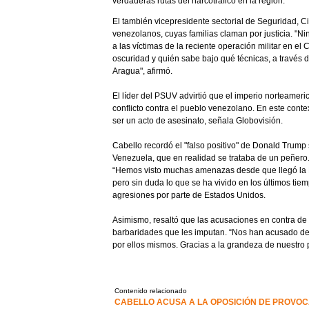
verdaderas rutas del narcotráfico en la región.
El también vicepresidente sectorial de Seguridad, C
venezolanos, cuyas familias claman por justicia. "Ni
a las víctimas de la reciente operación militar en e
oscuridad y quién sabe bajo qué técnicas, a través d
Aragua", afirmó.
El líder del PSUV advirtió que el imperio norteameri
conflicto contra el pueblo venezolano. En este contex
ser un acto de asesinato, señala Globovisión.
Cabello recordó el "falso positivo" de Donald Tru
Venezuela, que en realidad se trataba de un peñero
“Hemos visto muchas amenazas desde que llegó la R
pero sin duda lo que se ha vivido en los últimos tiem
agresiones por parte de Estados Unidos.
Asimismo, resaltó que las acusaciones en contra de
barbaridades que les imputan. “Nos han acusado de d
por ellos mismos. Gracias a la grandeza de nuestro
Contenido relacionado
CABELLO ACUSA A LA OPOSICIÓN DE PROVOC