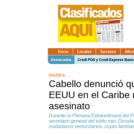
Inicio
Locales
Sucesos
Afic
Destacados
Credi POS y Credi Express Ban
POLÍTICA
Cabello denunció qu
EEUU en el Caribe r
asesinato
Durante la Plenaria Extraordinaria del 
secretario general del toldo rojo, Diosda
ciudadanos venezolanos, cuyas familias 