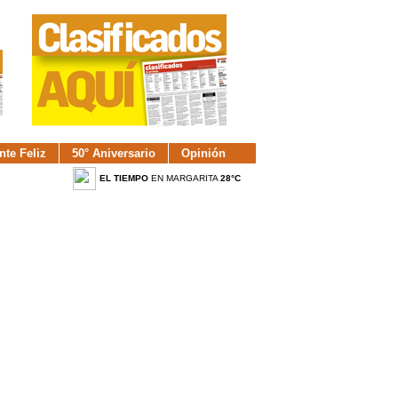
nte Feliz
50° Aniversario
Opinión
EL TIEMPO
EN MARGARITA
28°C