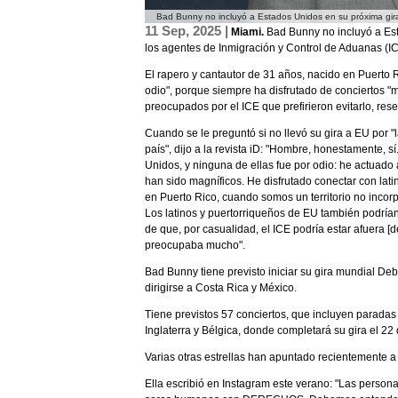
Bad Bunny no incluyó a Estados Unidos en su próxima gir
11 Sep, 2025 |
Miami.
Bad Bunny no incluyó a Es
los agentes de Inmigración y Control de Aduanas (
El rapero y cantautor de 31 años, nacido en Puerto R
odio", porque siempre ha disfrutado de conciertos "m
preocupados por el ICE que prefirieron evitarlo, r
Cuando se le preguntó si no llevó su gira a EU por "
país", dijo a la revista iD: "Hombre, honestamente,
Unidos, y ninguna de ellas fue por odio: he actuado 
han sido magníficos. He disfrutado conectar con lat
en Puerto Rico, cuando somos un territorio no incor
Los latinos y puertorriqueños de EU también podrían
de que, por casualidad, el ICE podría estar afuera 
preocupaba mucho".
Bad Bunny tiene previsto iniciar su gira mundial D
dirigirse a Costa Rica y México.
Tiene previstos 57 conciertos, que incluyen paradas 
Inglaterra y Bélgica, donde completará su gira el 22 
Varias otras estrellas han apuntado recientemente a 
Ella escribió en Instagram este verano: "Las person