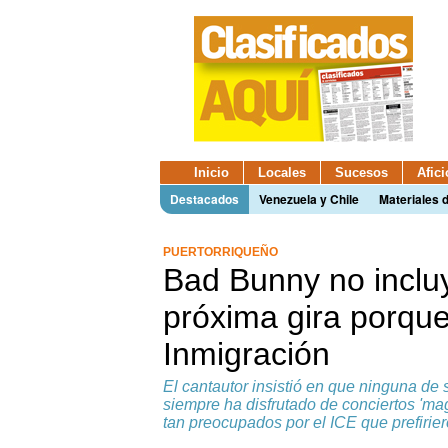
Inicio
Locales
Sucesos
Afic
Destacados
Venezuela y Chile
Materiales 
PUERTORRIQUEÑO
Bad Bunny no inclu
próxima gira porque
Inmigración
El cantautor insistió en que ninguna de 
siempre ha disfrutado de conciertos 'mag
tan preocupados por el ICE que prefiriero