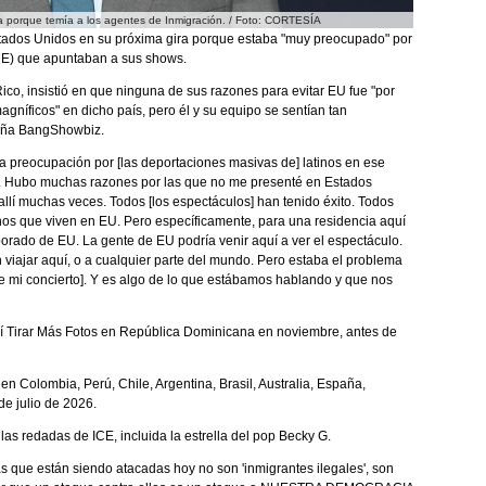
a porque temía a los agentes de Inmigración. / Foto: CORTESÍA
tados Unidos en su próxima gira porque estaba "muy preocupado" por
ICE) que apuntaban a sus shows.
ico, insistió en que ninguna de sus razones para evitar EU fue "por
agníficos" en dicho país, pero él y su equipo se sentían tan
eseña BangShowbiz.
la preocupación por [las deportaciones masivas de] latinos en ese
 sí. Hubo muchas razones por las que no me presenté en Estados
allí muchas veces. Todos [los espectáculos] han tenido éxito. Todos
inos que viven en EU. Pero específicamente, para una residencia aquí
porado de EU. La gente de EU podría venir aquí a ver el espectáculo.
 viajar aquí, o a cualquier parte del mundo. Pero estaba el problema
[de mi concierto]. Y es algo de lo que estábamos hablando y que nos
ebí Tirar Más Fotos en República Dominicana en noviembre, antes de
en Colombia, Perú, Chile, Argentina, Brasil, Australia, España,
de julio de 2026.
las redadas de ICE, incluida la estrella del pop Becky G.
as que están siendo atacadas hoy no son 'inmigrantes ilegales', son