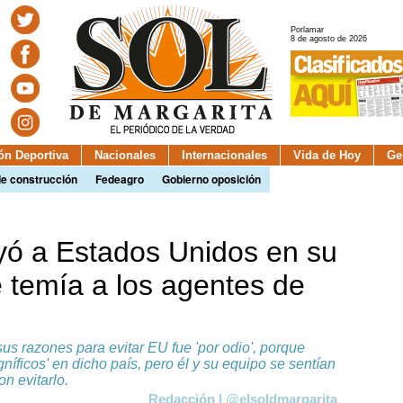
Porlamar
8 de agosto de 2026
ión Deportiva
Nacionales
Internacionales
Vida de Hoy
Ge
de construcción
Fedeagro
Gobierno oposición
yó a Estados Unidos en su
 temía a los agentes de
sus razones para evitar EU fue 'por odio', porque
níficos' en dicho país, pero él y su equipo se sentían
n evitarlo.
Redacción | @elsoldmargarita