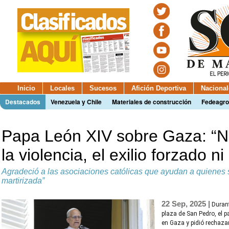
Inicio
Locales
Sucesos
Afición Deportiva
Nacional
Destacados
Venezuela y Chile
Materiales de construcción
Fedeagro
Papa León XIV sobre Gaza: “N
la violencia, el exilio forzado n
Agradeció a las asociaciones católicas que ayudan a quienes s
martirizada”
22 Sep, 2025 |
Durant
plaza de San Pedro, el pa
en Gaza y pidió rechazar